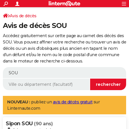
ACTUALITÉS
Connexion
S'inscrire
Avis de décès
Rechercher
Société
Education
Villes
Politique
Faits Divers
Monde
+
SPORT
Avis de décès SOU
Football
Cyclisme
Forum
Coupe du monde 2026
Tennis
Rugby
CULTURE
Accédez gratuitement sur cette page au carnet des décès des
TNT
Cinéma
Musique
Programme TV
Streaming
Sorties cinéma
+
SOU. Vous pouvez affiner votre recherche ou trouver un avis de
FINANCE
décès ou un avis d'obsèques plus ancien en tapant le nom
Impôts
Immobilier
Banque
Crédit
Retraite
Epargne
Risques naturels par ville
Assurance
AUTO
d'un défunt et/ou le nom ou le code postal d'une commune
dans le moteur de recherche ci-dessous.
Réserver un essai
Berlines
Forum auto
Essais
Citadines
SUV
+
HIGH-TECH
Meilleur smartphone
Ordinateurs
Guide high-tech
Mobiles
Internet
Jeux vidéo
+
BRICOLAGE
Aménagement intérieur
Cuisine
Jardinage
+
Forum
Extérieur
Salle de bains
Rangement
WEEK-END
Escapades
Expositions
Week-end nature
Guides de France
Patrimoine
Musées
+
LIFESTYLE
NOUVEAU :
publiez un
avis de décès gratuit
sur
Linternaute.com
Bien-être
Mode
+
Art de vivre
Loisirs
Modes de vie
SANTE
Sipon SOU
Guide de la santé
Médicaments
+
Alimentation
Maladies
Sommeil
(90 ans)
VOYAGE