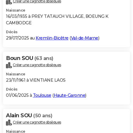
Créer une cagnotte obsèques
City break
Voyage de noces
Climat
Destinations
Voyage nature
Forum
+
PHOTO
Naissance
16/03/1935 à PREY TATAUCH VILLAGE, BOEUNG K
GUIDES D'ACHAT
CAMBODGE
BONS PLANS
Décès
29/07/2025 au
Kremlin-Bicêtre
(
Val-de-Marne
)
CARTE DE VOEUX
Carte Bonne année
Carte Pâques
Carte de Noël
Carte Saint-Valentin
Carte d'anniversaire
DICTIONNAIRE
Boun SOU
(63 ans)
Créer une cagnotte obsèques
Biographies
Expressions
Dictionnaire
Citations
Proverbes
PROGRAMME TV
Naissance
COPAINS D'AVANT
23/11/1961 à VIENTIANE LAOS
Décès
Se connecter
Collèges
Universités
Service militaire
S'inscrire
Lycées
Primaires
Entreprises
Avis de recherche
AVIS DE DÉCÈS
01/06/2025 à
Toulouse
(
Haute-Garonne
)
FORUM
Lifestyle
Sport
Television
Cinema
Bricolage
Culture
Auto
Voyage
Alain SOU
(50 ans)
Créer une cagnotte obsèques
Naissance