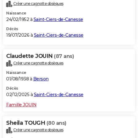
Créer une cagnotte obsèques
City break
Voyage de noces
Climat
Destinations
Voyage nature
Forum
+
PHOTO
Naissance
24/02/1952 à
Saint-Ciers-de-Canesse
GUIDES D'ACHAT
Décès
BONS PLANS
19/07/2026 à
Saint-Ciers-de-Canesse
CARTE DE VOEUX
Claudette JOUIN
(87 ans)
Carte Bonne année
Carte Pâques
Carte de Noël
Carte Saint-Valentin
Carte d'anniversaire
DICTIONNAIRE
Créer une cagnotte obsèques
Biographies
Expressions
Dictionnaire
Citations
Proverbes
PROGRAMME TV
Naissance
01/08/1938 à
Berson
COPAINS D'AVANT
Décès
Se connecter
Collèges
Universités
Service militaire
S'inscrire
Lycées
Primaires
Entreprises
Avis de recherche
02/12/2025 à
Saint-Ciers-de-Canesse
AVIS DE DÉCÈS
Famille JOUIN
FORUM
Lifestyle
Sport
Television
Cinema
Bricolage
Culture
Auto
Voyage
Sheila TOUGH
(80 ans)
Créer une cagnotte obsèques