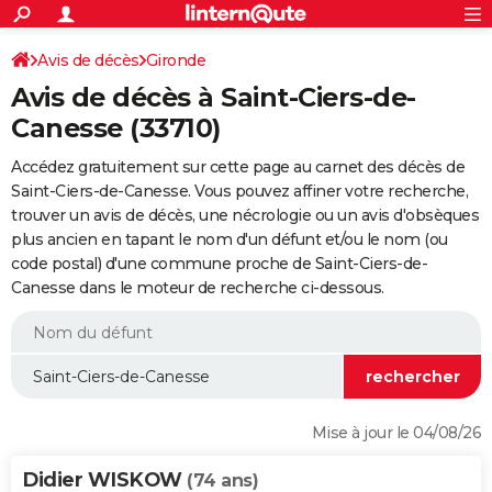
ACTUALITÉS
Connexion
S'inscrire
Avis de décès
Gironde
Rechercher
Société
Education
Villes
Politique
Faits Divers
Monde
+
SPORT
Avis de décès à Saint-Ciers-de-
Football
Cyclisme
Forum
Coupe du monde 2026
Tennis
Rugby
CULTURE
Canesse (33710)
TNT
Cinéma
Musique
Programme TV
Streaming
Sorties cinéma
+
FINANCE
Accédez gratuitement sur cette page au carnet des décès de
Saint-Ciers-de-Canesse. Vous pouvez affiner votre recherche,
Impôts
Immobilier
Banque
Crédit
Retraite
Epargne
Risques naturels par ville
Assurance
AUTO
trouver un avis de décès, une nécrologie ou un avis d'obsèques
plus ancien en tapant le nom d'un défunt et/ou le nom (ou
Réserver un essai
Berlines
Forum auto
Essais
Citadines
SUV
+
HIGH-TECH
code postal) d'une commune proche de Saint-Ciers-de-
Canesse dans le moteur de recherche ci-dessous.
Meilleur smartphone
Ordinateurs
Guide high-tech
Mobiles
Internet
Jeux vidéo
+
BRICOLAGE
Aménagement intérieur
Cuisine
Jardinage
+
Forum
Extérieur
Salle de bains
Rangement
WEEK-END
Escapades
Expositions
Week-end nature
Guides de France
Patrimoine
Musées
+
LIFESTYLE
Bien-être
Mode
+
Art de vivre
Loisirs
Modes de vie
SANTE
Mise à jour le 04/08/26
Guide de la santé
Médicaments
+
Alimentation
Maladies
Sommeil
VOYAGE
Didier WISKOW
(74 ans)