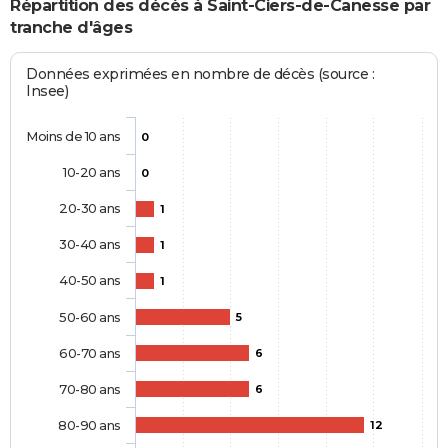
Répartition des décès à Saint-Ciers-de-Canesse par
tranche d'âges
Données exprimées en nombre de décès (source :
Insee)
Moins de 10 ans
0
10-20 ans
0
20-30 ans
1
30-40 ans
1
40-50 ans
1
50-60 ans
5
60-70 ans
6
70-80 ans
6
80-90 ans
12