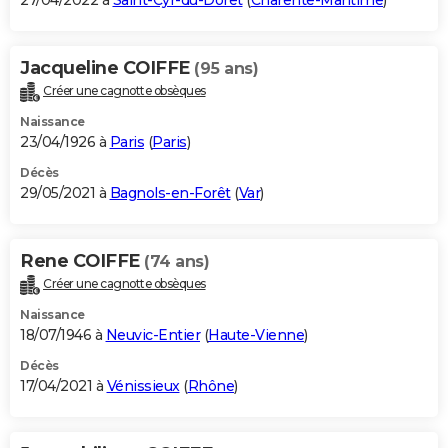
27/04/2022 à
Saint-Cyr-du-Doret
(
Charente-Maritime
)
Jacqueline COIFFE
(95 ans)
Créer une cagnotte obsèques
Naissance
23/04/1926 à
Paris
(
Paris
)
Décès
29/05/2021 à
Bagnols-en-Forêt
(
Var
)
Rene COIFFE
(74 ans)
Créer une cagnotte obsèques
Naissance
18/07/1946 à
Neuvic-Entier
(
Haute-Vienne
)
Décès
17/04/2021 à
Vénissieux
(
Rhône
)