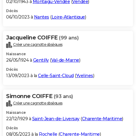
02/10/1943 à
Montaigu-Vendée
(
Vendée
)
Décès
06/10/2023 à
Nantes
(
Loire-Atlantique
)
Jacqueline COIFFE
(99 ans)
Créer une cagnotte obsèques
Naissance
26/05/1924 à
Gentilly
(
Val-de-Marne
)
Décès
13/09/2023 à la
Celle-Saint-Cloud
(
Yvelines
)
Simonne COIFFE
(93 ans)
Créer une cagnotte obsèques
Naissance
22/12/1929 à
Saint-Jean-de-Liversay
(
Charente-Maritime
)
Décès
08/05/2023 à la
Rochelle
(
Charente-Maritime
)