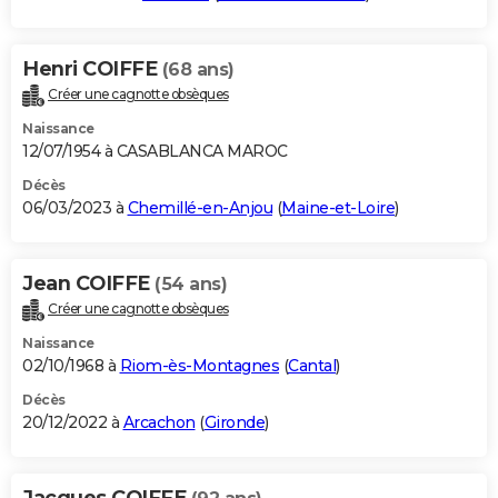
Henri COIFFE
(68 ans)
Créer une cagnotte obsèques
Naissance
12/07/1954 à CASABLANCA MAROC
Décès
06/03/2023 à
Chemillé-en-Anjou
(
Maine-et-Loire
)
Jean COIFFE
(54 ans)
Créer une cagnotte obsèques
Naissance
02/10/1968 à
Riom-ès-Montagnes
(
Cantal
)
Décès
20/12/2022 à
Arcachon
(
Gironde
)
Jacques COIFFE