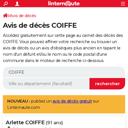
ACTUALITÉS
Connexion
S'inscrire
Avis de décès
Rechercher
Société
Education
Villes
Politique
Faits Divers
Monde
+
SPORT
Avis de décès COIFFE
Football
Cyclisme
Forum
Coupe du monde 2026
Tennis
Rugby
CULTURE
Accédez gratuitement sur cette page au carnet des décès des
TNT
Cinéma
Musique
Programme TV
Streaming
Sorties cinéma
+
COIFFE. Vous pouvez affiner votre recherche ou trouver un
FINANCE
avis de décès ou un avis d'obsèques plus ancien en tapant le
Impôts
Immobilier
Banque
Crédit
Retraite
Epargne
Risques naturels par ville
Assurance
AUTO
nom d'un défunt et/ou le nom ou le code postal d'une
commune dans le moteur de recherche ci-dessous.
Réserver un essai
Berlines
Forum auto
Essais
Citadines
SUV
+
HIGH-TECH
Meilleur smartphone
Ordinateurs
Guide high-tech
Mobiles
Internet
Jeux vidéo
+
BRICOLAGE
Aménagement intérieur
Cuisine
Jardinage
+
Forum
Extérieur
Salle de bains
Rangement
WEEK-END
Escapades
Expositions
Week-end nature
Guides de France
Patrimoine
Musées
+
LIFESTYLE
NOUVEAU :
publiez un
avis de décès gratuit
sur
Linternaute.com
Bien-être
Mode
+
Art de vivre
Loisirs
Modes de vie
SANTE
Arlette COIFFE
Guide de la santé
Médicaments
+
Alimentation
Maladies
Sommeil
(91 ans)
VOYAGE