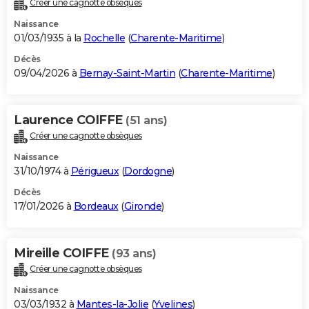
Créer une cagnotte obsèques
City break
Voyage de noces
Climat
Destinations
Voyage nature
Forum
+
PHOTO
Naissance
01/03/1935 à la
Rochelle
(
Charente-Maritime
)
GUIDES D'ACHAT
Décès
09/04/2026 à
Bernay-Saint-Martin
(
Charente-Maritime
)
BONS PLANS
CARTE DE VOEUX
Laurence COIFFE
(51 ans)
Carte Bonne année
Carte Pâques
Carte de Noël
Carte Saint-Valentin
Carte d'anniversaire
DICTIONNAIRE
Créer une cagnotte obsèques
Biographies
Expressions
Dictionnaire
Citations
Proverbes
PROGRAMME TV
Naissance
31/10/1974 à
Périgueux
(
Dordogne
)
COPAINS D'AVANT
Décès
17/01/2026 à
Bordeaux
(
Gironde
)
Se connecter
Collèges
Universités
Service militaire
S'inscrire
Lycées
Primaires
Entreprises
Avis de recherche
AVIS DE DÉCÈS
FORUM
Mireille COIFFE
(93 ans)
Lifestyle
Sport
Television
Cinema
Bricolage
Culture
Auto
Voyage
Créer une cagnotte obsèques
Naissance
03/03/1932 à
Mantes-la-Jolie
(
Yvelines
)