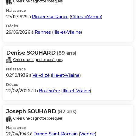
Créer une cagnotte obsèques
City break
Voyage de noces
Climat
Destinations
Voyage nature
Forum
+
PHOTO
Naissance
27/12/1929 à
Plouër-sur-Rance
(
Côtes-d'Armor
)
GUIDES D'ACHAT
Décès
29/06/2026 à
Rennes
(
Ille-et-Vilaine
)
BONS PLANS
CARTE DE VOEUX
Denise SOUHARD
(89 ans)
Carte Bonne année
Carte Pâques
Carte de Noël
Carte Saint-Valentin
Carte d'anniversaire
DICTIONNAIRE
Créer une cagnotte obsèques
Biographies
Expressions
Dictionnaire
Citations
Proverbes
PROGRAMME TV
Naissance
02/12/1936 à
Val-d'Izé
(
Ille-et-Vilaine
)
COPAINS D'AVANT
Décès
22/02/2026 à la
Bouëxière
(
Ille-et-Vilaine
)
Se connecter
Collèges
Universités
Service militaire
S'inscrire
Lycées
Primaires
Entreprises
Avis de recherche
AVIS DE DÉCÈS
FORUM
Joseph SOUHARD
(82 ans)
Lifestyle
Sport
Television
Cinema
Bricolage
Culture
Auto
Voyage
Créer une cagnotte obsèques
Naissance
26/04/1943 à
Dangé-Saint-Romain
(
Vienne
)