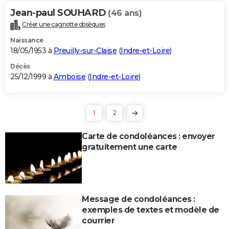
Jean-paul SOUHARD
(46 ans)
Créer une cagnotte obsèques
Naissance
18/05/1953 à
Preuilly-sur-Claise
(
Indre-et-Loire
)
Décès
25/12/1999 à
Amboise
(
Indre-et-Loire
)
1
2
Carte de condoléances : envoyer
gratuitement une carte
Message de condoléances :
exemples de textes et modèle de
courrier