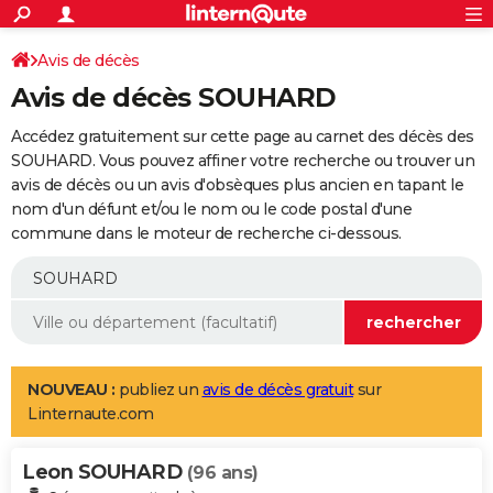
ACTUALITÉS
Connexion
S'inscrire
Avis de décès
Rechercher
Société
Education
Villes
Politique
Faits Divers
Monde
+
SPORT
Avis de décès SOUHARD
Football
Cyclisme
Forum
Coupe du monde 2026
Tennis
Rugby
CULTURE
Accédez gratuitement sur cette page au carnet des décès des
TNT
Cinéma
Musique
Programme TV
Streaming
Sorties cinéma
+
SOUHARD. Vous pouvez affiner votre recherche ou trouver un
FINANCE
avis de décès ou un avis d'obsèques plus ancien en tapant le
Impôts
Immobilier
Banque
Crédit
Retraite
Epargne
Risques naturels par ville
Assurance
AUTO
nom d'un défunt et/ou le nom ou le code postal d'une
commune dans le moteur de recherche ci-dessous.
Réserver un essai
Berlines
Forum auto
Essais
Citadines
SUV
+
HIGH-TECH
Meilleur smartphone
Ordinateurs
Guide high-tech
Mobiles
Internet
Jeux vidéo
+
BRICOLAGE
Aménagement intérieur
Cuisine
Jardinage
+
Forum
Extérieur
Salle de bains
Rangement
WEEK-END
Escapades
Expositions
Week-end nature
Guides de France
Patrimoine
Musées
+
LIFESTYLE
NOUVEAU :
publiez un
avis de décès gratuit
sur
Linternaute.com
Bien-être
Mode
+
Art de vivre
Loisirs
Modes de vie
SANTE
Leon SOUHARD
Guide de la santé
Médicaments
+
Alimentation
Maladies
Sommeil
(96 ans)
VOYAGE