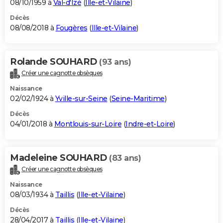
08/10/1959 à
Val-d'Izé
(
Ille-et-Vilaine
)
Décès
08/08/2018 à
Fougères
(
Ille-et-Vilaine
)
Rolande SOUHARD
(93 ans)
Créer une cagnotte obsèques
Naissance
02/02/1924 à
Yville-sur-Seine
(
Seine-Maritime
)
Décès
04/01/2018 à
Montlouis-sur-Loire
(
Indre-et-Loire
)
Madeleine SOUHARD
(83 ans)
Créer une cagnotte obsèques
Naissance
08/03/1934 à
Taillis
(
Ille-et-Vilaine
)
Décès
28/04/2017 à
Taillis
(
Ille-et-Vilaine
)