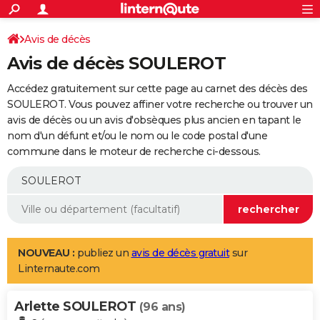
ACTUALITÉS
Connexion
S'inscrire
Avis de décès
Rechercher
Société
Education
Villes
Politique
Faits Divers
Monde
+
SPORT
Avis de décès SOULEROT
Football
Cyclisme
Forum
Coupe du monde 2026
Tennis
Rugby
CULTURE
Accédez gratuitement sur cette page au carnet des décès des
TNT
Cinéma
Musique
Programme TV
Streaming
Sorties cinéma
+
SOULEROT. Vous pouvez affiner votre recherche ou trouver un
FINANCE
avis de décès ou un avis d'obsèques plus ancien en tapant le
Impôts
Immobilier
Banque
Crédit
Retraite
Epargne
Risques naturels par ville
Assurance
AUTO
nom d'un défunt et/ou le nom ou le code postal d'une
commune dans le moteur de recherche ci-dessous.
Réserver un essai
Berlines
Forum auto
Essais
Citadines
SUV
+
HIGH-TECH
Meilleur smartphone
Ordinateurs
Guide high-tech
Mobiles
Internet
Jeux vidéo
+
BRICOLAGE
Aménagement intérieur
Cuisine
Jardinage
+
Forum
Extérieur
Salle de bains
Rangement
WEEK-END
Escapades
Expositions
Week-end nature
Guides de France
Patrimoine
Musées
+
LIFESTYLE
NOUVEAU :
publiez un
avis de décès gratuit
sur
Linternaute.com
Bien-être
Mode
+
Art de vivre
Loisirs
Modes de vie
SANTE
Arlette SOULEROT
Guide de la santé
Médicaments
+
Alimentation
Maladies
Sommeil
(96 ans)
VOYAGE