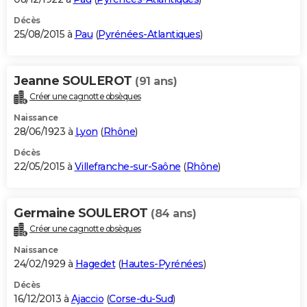
Décès
25/08/2015 à
Pau
(
Pyrénées-Atlantiques
)
Jeanne SOULEROT
(91 ans)
Créer une cagnotte obsèques
Naissance
28/06/1923 à
Lyon
(
Rhône
)
Décès
22/05/2015 à
Villefranche-sur-Saône
(
Rhône
)
Germaine SOULEROT
(84 ans)
Créer une cagnotte obsèques
Naissance
24/02/1929 à
Hagedet
(
Hautes-Pyrénées
)
Décès
16/12/2013 à
Ajaccio
(
Corse-du-Sud
)