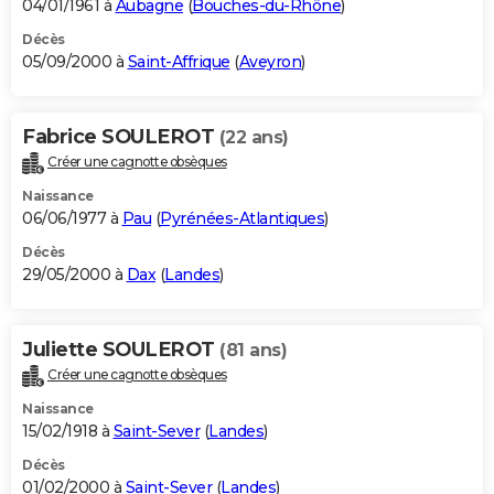
04/01/1961 à
Aubagne
(
Bouches-du-Rhône
)
Décès
05/09/2000 à
Saint-Affrique
(
Aveyron
)
Fabrice SOULEROT
(22 ans)
Créer une cagnotte obsèques
Naissance
06/06/1977 à
Pau
(
Pyrénées-Atlantiques
)
Décès
29/05/2000 à
Dax
(
Landes
)
Juliette SOULEROT
(81 ans)
Créer une cagnotte obsèques
Naissance
15/02/1918 à
Saint-Sever
(
Landes
)
Décès
01/02/2000 à
Saint-Sever
(
Landes
)