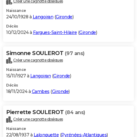
Créer une cagnotte obsèques
City break
Voyage de noces
Climat
Destinations
Voyage nature
Forum
+
PHOTO
Naissance
24/10/1928 à
Langoiran
(
Gironde
)
GUIDES D'ACHAT
Décès
10/12/2024 à
Fargues-Saint-Hilaire
(
Gironde
)
BONS PLANS
CARTE DE VOEUX
Simonne SOULEROT
(97 ans)
Carte Bonne année
Carte Pâques
Carte de Noël
Carte Saint-Valentin
Carte d'anniversaire
DICTIONNAIRE
Créer une cagnotte obsèques
Biographies
Expressions
Dictionnaire
Citations
Proverbes
PROGRAMME TV
Naissance
15/11/1927 à
Langoiran
(
Gironde
)
COPAINS D'AVANT
Décès
18/11/2024 à
Cambes
(
Gironde
)
Se connecter
Collèges
Universités
Service militaire
S'inscrire
Lycées
Primaires
Entreprises
Avis de recherche
AVIS DE DÉCÈS
FORUM
Pierrette SOULEROT
(84 ans)
Lifestyle
Sport
Television
Cinema
Bricolage
Culture
Auto
Voyage
Créer une cagnotte obsèques
Naissance
22/08/1937 à
Lalonquette
(
Pyrénées-Atlantiques
)