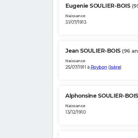
Eugenie SOULIER-BOIS
(9
Naissance
31/07/1913
Jean SOULIER-BOIS
(96 an
Naissance
25/07/1911 à
Roybon
(
Isère
)
Alphonsine SOULIER-BOI
Naissance
13/12/1910