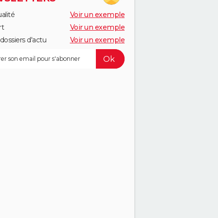
alité
Voir un exemple
rt
Voir un exemple
dossiers d'actu
Voir un exemple