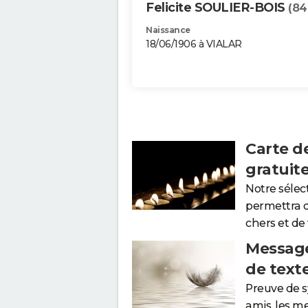
Felicite SOULIER-BOIS
(84
Naissance
18/06/1906 à VIALAR
Carte d
gratuit
Notre sélec
permettra 
chers et de
Message
de text
Preuve de 
amis, les m