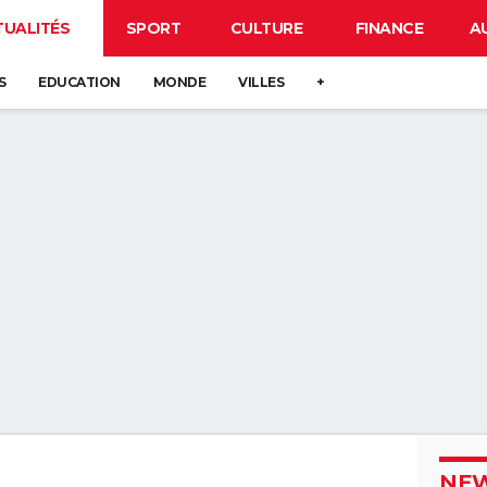
TUALITÉS
SPORT
CULTURE
FINANCE
A
S
EDUCATION
MONDE
VILLES
+
NEW