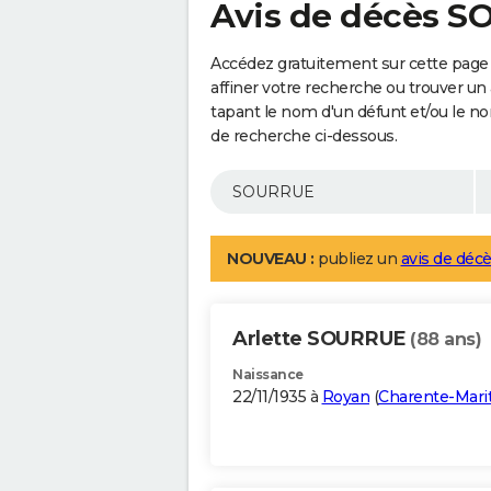
Avis de décès 
Accédez gratuitement sur cette pag
affiner votre recherche ou trouver un
tapant le nom d'un défunt et/ou le 
de recherche ci-dessous.
NOUVEAU :
publiez un
avis de décè
Arlette SOURRUE
(88 ans)
Naissance
22/11/1935 à
Royan
(
Charente-Mari