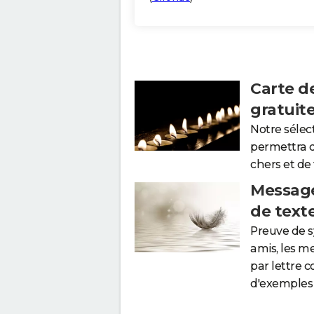
Carte d
gratuit
Notre sélec
permettra 
chers et de
Message
de text
Preuve de 
amis, les m
par lettre 
d'exemples 