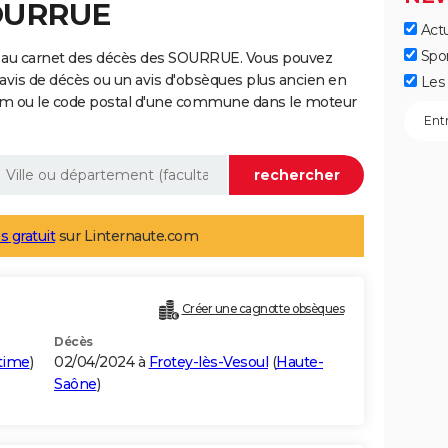
SOURRUE
Actu
Spo
e au carnet des décès des SOURRUE. Vous pouvez
 avis de décès ou un avis d'obsèques plus ancien en
Les 
nom ou le code postal d'une commune dans le moteur
s gratuit
sur Linternaute.com
Créer une cagnotte obsèques
Décès
time
)
02/04/2024 à
Frotey-lès-Vesoul
(
Haute-
Saône
)