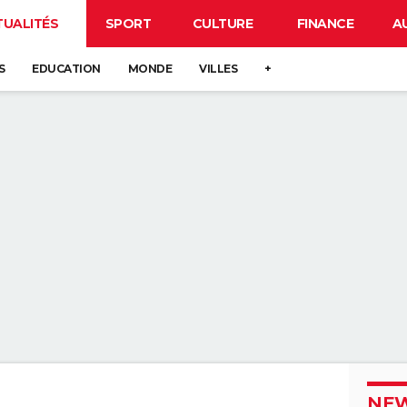
TUALITÉS
SPORT
CULTURE
FINANCE
A
S
EDUCATION
MONDE
VILLES
+
NEW