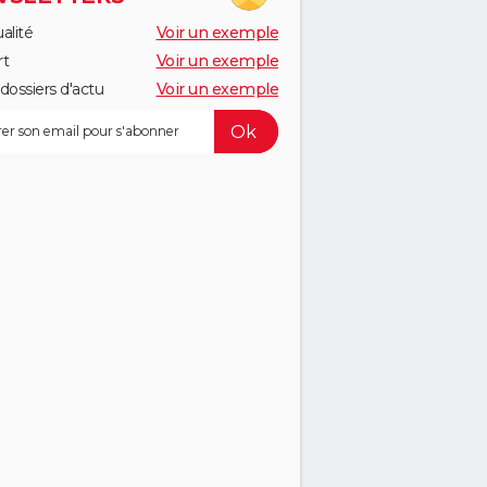
alité
Voir un exemple
rt
Voir un exemple
dossiers d'actu
Voir un exemple