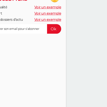
alité
Voir un exemple
rt
Voir un exemple
dossiers d'actu
Voir un exemple