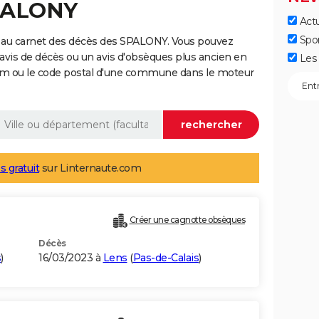
SPALONY
Actu
Spo
 au carnet des décès des SPALONY. Vous pouvez
 avis de décès ou un avis d'obsèques plus ancien en
Les 
nom ou le code postal d'une commune dans le moteur
s gratuit
sur Linternaute.com
Créer une cagnotte obsèques
Décès
s
)
16/03/2023 à
Lens
(
Pas-de-Calais
)