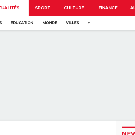
TUALITÉS
SPORT
CULTURE
FINANCE
A
S
EDUCATION
MONDE
VILLES
+
NEW