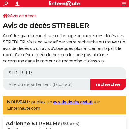
ACTUALITÉS
Connexion
S'inscrire
Avis de décès
Rechercher
Société
Education
Villes
Politique
Faits Divers
Monde
+
SPORT
Avis de décès STREBLER
Football
Cyclisme
Forum
Coupe du monde 2026
Tennis
Rugby
CULTURE
Accédez gratuitement sur cette page au carnet des décès des
TNT
Cinéma
Musique
Programme TV
Streaming
Sorties cinéma
+
STREBLER. Vous pouvez affiner votre recherche ou trouver un
FINANCE
avis de décès ou un avis d'obsèques plus ancien en tapant le
Impôts
Immobilier
Banque
Crédit
Retraite
Epargne
Risques naturels par ville
Assurance
AUTO
nom d'un défunt et/ou le nom ou le code postal d'une
commune dans le moteur de recherche ci-dessous.
Réserver un essai
Berlines
Forum auto
Essais
Citadines
SUV
+
HIGH-TECH
Meilleur smartphone
Ordinateurs
Guide high-tech
Mobiles
Internet
Jeux vidéo
+
BRICOLAGE
Aménagement intérieur
Cuisine
Jardinage
+
Forum
Extérieur
Salle de bains
Rangement
WEEK-END
Escapades
Expositions
Week-end nature
Guides de France
Patrimoine
Musées
+
LIFESTYLE
NOUVEAU :
publiez un
avis de décès gratuit
sur
Linternaute.com
Bien-être
Mode
+
Art de vivre
Loisirs
Modes de vie
SANTE
Adrienne STREBLER
Guide de la santé
Médicaments
+
Alimentation
Maladies
Sommeil
(93 ans)
VOYAGE