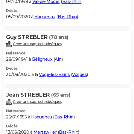
04/10/1948 à
Val-de-Moder
(
Bas-Rhin
)
Décès
05/09/2020 à
Haguenau
(
Bas-Rhin
)
Guy STREBLER
(78 ans)
Créer une cagnotte obsèques
Naissance
28/09/1941 à
Béligneux
(
Ain
)
Décès
30/08/2020 à la
Vôge-les-Bains
(
Vosges
)
Jean STREBLER
(65 ans)
Créer une cagnotte obsèques
Naissance
25/01/1955 à
Haguenau
(
Bas-Rhin
)
Décès
13/06/2020 à
Mertzwiller
(
Bas-Rhin
)