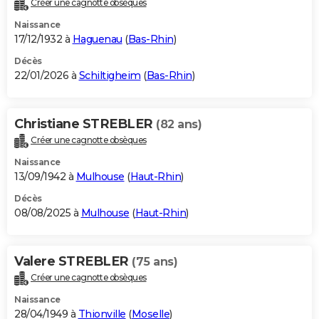
Créer une cagnotte obsèques
City break
Voyage de noces
Climat
Destinations
Voyage nature
Forum
+
PHOTO
Naissance
17/12/1932 à
Haguenau
(
Bas-Rhin
)
GUIDES D'ACHAT
Décès
22/01/2026 à
Schiltigheim
(
Bas-Rhin
)
BONS PLANS
CARTE DE VOEUX
Christiane STREBLER
(82 ans)
Carte Bonne année
Carte Pâques
Carte de Noël
Carte Saint-Valentin
Carte d'anniversaire
DICTIONNAIRE
Créer une cagnotte obsèques
Biographies
Expressions
Dictionnaire
Citations
Proverbes
PROGRAMME TV
Naissance
13/09/1942 à
Mulhouse
(
Haut-Rhin
)
COPAINS D'AVANT
Décès
08/08/2025 à
Mulhouse
(
Haut-Rhin
)
Se connecter
Collèges
Universités
Service militaire
S'inscrire
Lycées
Primaires
Entreprises
Avis de recherche
AVIS DE DÉCÈS
FORUM
Valere STREBLER
(75 ans)
Lifestyle
Sport
Television
Cinema
Bricolage
Culture
Auto
Voyage
Créer une cagnotte obsèques
Naissance
28/04/1949 à
Thionville
(
Moselle
)