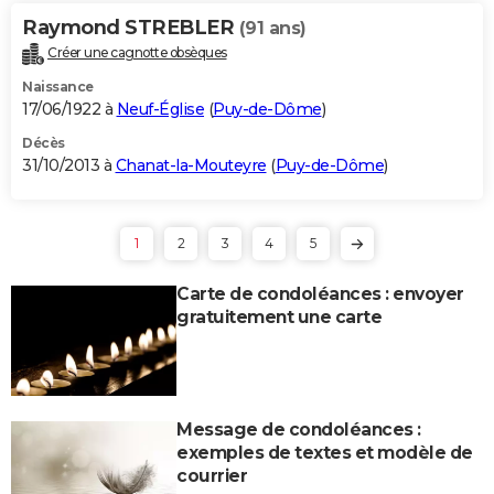
Raymond STREBLER
(91 ans)
Créer une cagnotte obsèques
Naissance
17/06/1922 à
Neuf-Église
(
Puy-de-Dôme
)
Décès
31/10/2013 à
Chanat-la-Mouteyre
(
Puy-de-Dôme
)
1
2
3
4
5
Carte de condoléances : envoyer
gratuitement une carte
Message de condoléances :
exemples de textes et modèle de
courrier