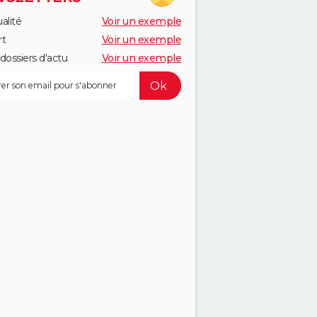
alité
Voir un exemple
rt
Voir un exemple
dossiers d'actu
Voir un exemple