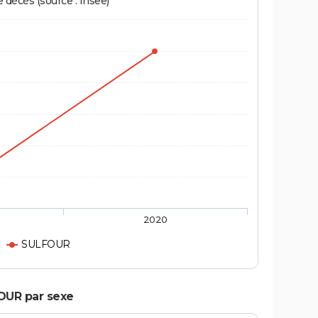
écès (source : Insee)
2020
SULFOUR
OUR par sexe