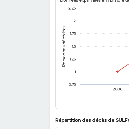
Données exprimées en nombre de d
2,25
2
Personnes décédées
1,75
1,5
1,25
1
0,75
2006
Répartition des décès de SULF