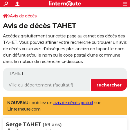
ACTUALITÉS
Connexion
S'inscrire
Avis de décès
Rechercher
Société
Education
Villes
Politique
Faits Divers
Monde
+
SPORT
Avis de décès TAHET
Football
Cyclisme
Forum
Coupe du monde 2026
Tennis
Rugby
CULTURE
Accédez gratuitement sur cette page au carnet des décès des
TNT
Cinéma
Musique
Programme TV
Streaming
Sorties cinéma
+
TAHET. Vous pouvez affiner votre recherche ou trouver un avis
FINANCE
de décès ou un avis d'obsèques plus ancien en tapant le nom
Impôts
Immobilier
Banque
Crédit
Retraite
Epargne
Risques naturels par ville
Assurance
AUTO
d'un défunt et/ou le nom ou le code postal d'une commune
dans le moteur de recherche ci-dessous.
Réserver un essai
Berlines
Forum auto
Essais
Citadines
SUV
+
HIGH-TECH
Meilleur smartphone
Ordinateurs
Guide high-tech
Mobiles
Internet
Jeux vidéo
+
BRICOLAGE
Aménagement intérieur
Cuisine
Jardinage
+
Forum
Extérieur
Salle de bains
Rangement
WEEK-END
Escapades
Expositions
Week-end nature
Guides de France
Patrimoine
Musées
+
LIFESTYLE
NOUVEAU :
publiez un
avis de décès gratuit
sur
Linternaute.com
Bien-être
Mode
+
Art de vivre
Loisirs
Modes de vie
SANTE
Serge TAHET
Guide de la santé
Médicaments
+
Alimentation
Maladies
Sommeil
(69 ans)
VOYAGE