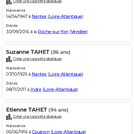
Créer une cagnotte obsèques
City break
Voyage de noces
Climat
Destinations
Voyage nature
Forum
+
PHOTO
Naissance
14/04/1947 à
Nantes
(
Loire-Atlantique
)
GUIDES D'ACHAT
Décès
30/09/2016 à la
Roche-sur-Yon
(
Vendée
)
BONS PLANS
CARTE DE VOEUX
Suzanne TAHET
(86 ans)
Carte Bonne année
Carte Pâques
Carte de Noël
Carte Saint-Valentin
Carte d'anniversaire
DICTIONNAIRE
Créer une cagnotte obsèques
Biographies
Expressions
Dictionnaire
Citations
Proverbes
PROGRAMME TV
Naissance
07/10/1925 à
Nantes
(
Loire-Atlantique
)
COPAINS D'AVANT
Décès
08/11/2011 à
Indre
(
Loire-Atlantique
)
Se connecter
Collèges
Universités
Service militaire
S'inscrire
Lycées
Primaires
Entreprises
Avis de recherche
AVIS DE DÉCÈS
FORUM
Etienne TAHET
(94 ans)
Lifestyle
Sport
Television
Cinema
Bricolage
Culture
Auto
Voyage
Créer une cagnotte obsèques
Naissance
05/06/1916 à
Couëron
(
Loire-Atlantique
)