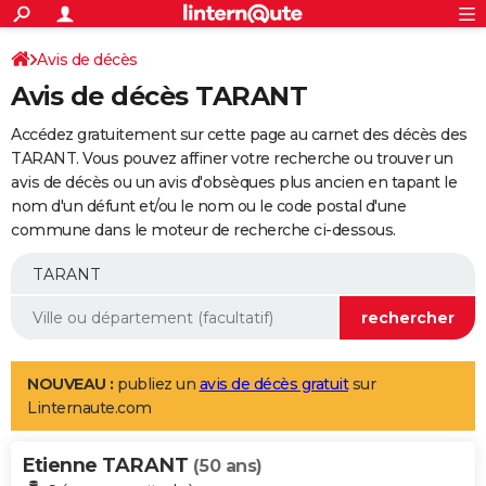
ACTUALITÉS
Connexion
S'inscrire
Avis de décès
Rechercher
Société
Education
Villes
Politique
Faits Divers
Monde
+
SPORT
Avis de décès TARANT
Football
Cyclisme
Forum
Coupe du monde 2026
Tennis
Rugby
CULTURE
Accédez gratuitement sur cette page au carnet des décès des
TNT
Cinéma
Musique
Programme TV
Streaming
Sorties cinéma
+
TARANT. Vous pouvez affiner votre recherche ou trouver un
FINANCE
avis de décès ou un avis d'obsèques plus ancien en tapant le
Impôts
Immobilier
Banque
Crédit
Retraite
Epargne
Risques naturels par ville
Assurance
AUTO
nom d'un défunt et/ou le nom ou le code postal d'une
commune dans le moteur de recherche ci-dessous.
Réserver un essai
Berlines
Forum auto
Essais
Citadines
SUV
+
HIGH-TECH
Meilleur smartphone
Ordinateurs
Guide high-tech
Mobiles
Internet
Jeux vidéo
+
BRICOLAGE
Aménagement intérieur
Cuisine
Jardinage
+
Forum
Extérieur
Salle de bains
Rangement
WEEK-END
Escapades
Expositions
Week-end nature
Guides de France
Patrimoine
Musées
+
LIFESTYLE
NOUVEAU :
publiez un
avis de décès gratuit
sur
Linternaute.com
Bien-être
Mode
+
Art de vivre
Loisirs
Modes de vie
SANTE
Etienne TARANT
Guide de la santé
Médicaments
+
Alimentation
Maladies
Sommeil
(50 ans)
VOYAGE