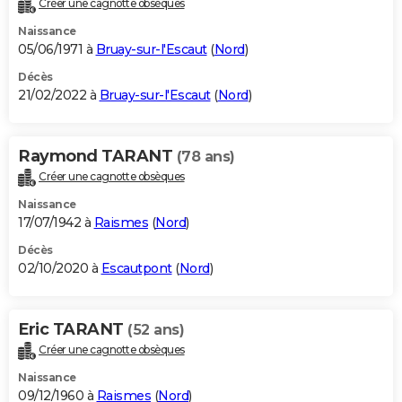
Créer une cagnotte obsèques
City break
Voyage de noces
Climat
Destinations
Voyage nature
Forum
+
PHOTO
Naissance
05/06/1971 à
Bruay-sur-l'Escaut
(
Nord
)
GUIDES D'ACHAT
Décès
21/02/2022 à
Bruay-sur-l'Escaut
(
Nord
)
BONS PLANS
CARTE DE VOEUX
Raymond TARANT
(78 ans)
Carte Bonne année
Carte Pâques
Carte de Noël
Carte Saint-Valentin
Carte d'anniversaire
DICTIONNAIRE
Créer une cagnotte obsèques
Biographies
Expressions
Dictionnaire
Citations
Proverbes
PROGRAMME TV
Naissance
17/07/1942 à
Raismes
(
Nord
)
COPAINS D'AVANT
Décès
02/10/2020 à
Escautpont
(
Nord
)
Se connecter
Collèges
Universités
Service militaire
S'inscrire
Lycées
Primaires
Entreprises
Avis de recherche
AVIS DE DÉCÈS
FORUM
Eric TARANT
(52 ans)
Lifestyle
Sport
Television
Cinema
Bricolage
Culture
Auto
Voyage
Créer une cagnotte obsèques
Naissance
09/12/1960 à
Raismes
(
Nord
)