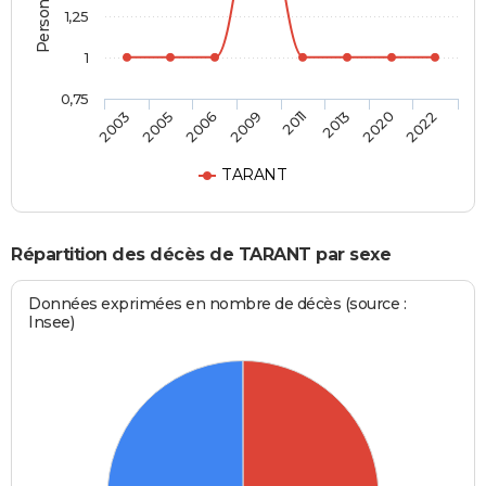
1,25
1
0,75
2011
2013
2020
2022
2003
2005
2006
2009
TARANT
Répartition des décès de TARANT par sexe
Données exprimées en nombre de décès (source :
Insee)