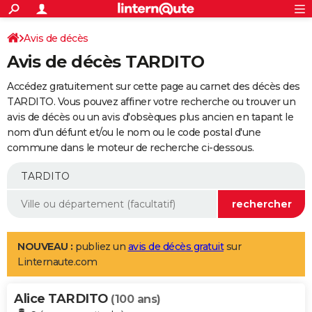
ACTUALITÉS
Connexion
S'inscrire
Avis de décès
Rechercher
Société
Education
Villes
Politique
Faits Divers
Monde
+
SPORT
Avis de décès TARDITO
Football
Cyclisme
Forum
Coupe du monde 2026
Tennis
Rugby
CULTURE
Accédez gratuitement sur cette page au carnet des décès des
TNT
Cinéma
Musique
Programme TV
Streaming
Sorties cinéma
+
TARDITO. Vous pouvez affiner votre recherche ou trouver un
FINANCE
avis de décès ou un avis d'obsèques plus ancien en tapant le
Impôts
Immobilier
Banque
Crédit
Retraite
Epargne
Risques naturels par ville
Assurance
AUTO
nom d'un défunt et/ou le nom ou le code postal d'une
commune dans le moteur de recherche ci-dessous.
Réserver un essai
Berlines
Forum auto
Essais
Citadines
SUV
+
HIGH-TECH
Meilleur smartphone
Ordinateurs
Guide high-tech
Mobiles
Internet
Jeux vidéo
+
BRICOLAGE
Aménagement intérieur
Cuisine
Jardinage
+
Forum
Extérieur
Salle de bains
Rangement
WEEK-END
Escapades
Expositions
Week-end nature
Guides de France
Patrimoine
Musées
+
LIFESTYLE
NOUVEAU :
publiez un
avis de décès gratuit
sur
Linternaute.com
Bien-être
Mode
+
Art de vivre
Loisirs
Modes de vie
SANTE
Alice TARDITO
Guide de la santé
Médicaments
+
Alimentation
Maladies
Sommeil
(100 ans)
VOYAGE