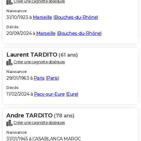
Créer une cagnotte obsèques
City break
Voyage de noces
Climat
Destinations
Voyage nature
Forum
+
PHOTO
Naissance
31/10/1923 à
Marseille
(
Bouches-du-Rhône
)
GUIDES D'ACHAT
Décès
20/09/2024 à
Marseille
(
Bouches-du-Rhône
)
BONS PLANS
CARTE DE VOEUX
Laurent TARDITO
(61 ans)
Carte Bonne année
Carte Pâques
Carte de Noël
Carte Saint-Valentin
Carte d'anniversaire
DICTIONNAIRE
Créer une cagnotte obsèques
Biographies
Expressions
Dictionnaire
Citations
Proverbes
PROGRAMME TV
Naissance
29/01/1963 à
Paris
(
Paris
)
COPAINS D'AVANT
Décès
11/02/2024 à
Pacy-sur-Eure
(
Eure
)
Se connecter
Collèges
Universités
Service militaire
S'inscrire
Lycées
Primaires
Entreprises
Avis de recherche
AVIS DE DÉCÈS
FORUM
Andre TARDITO
(78 ans)
Lifestyle
Sport
Television
Cinema
Bricolage
Culture
Auto
Voyage
Créer une cagnotte obsèques
Naissance
31/01/1945 à CASABLANCA MAROC