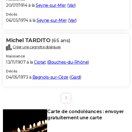
20/07/1914 à la
Seyne-sur-Mer
(
Var
)
Décès
06/03/1974 à la
Seyne-sur-Mer
(
Var
)
Michel TARDITO
(65 ans)
Créer une cagnotte obsèques
Naissance
13/11/1907 à la
Ciotat
(
Bouches-du-Rhône
)
Décès
04/05/1973 à
Bagnols-sur-Cèze
(
Gard
)
1
Carte de condoléances : envoyer
gratuitement une carte