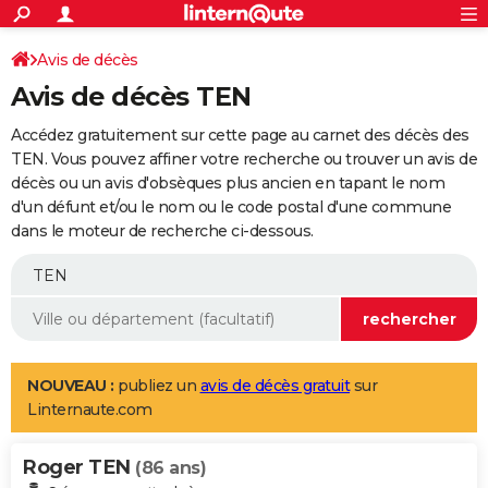
ACTUALITÉS
Connexion
S'inscrire
Avis de décès
Rechercher
Société
Education
Villes
Politique
Faits Divers
Monde
+
SPORT
Avis de décès TEN
Football
Cyclisme
Forum
Coupe du monde 2026
Tennis
Rugby
CULTURE
Accédez gratuitement sur cette page au carnet des décès des
TNT
Cinéma
Musique
Programme TV
Streaming
Sorties cinéma
+
TEN. Vous pouvez affiner votre recherche ou trouver un avis de
FINANCE
décès ou un avis d'obsèques plus ancien en tapant le nom
Impôts
Immobilier
Banque
Crédit
Retraite
Epargne
Risques naturels par ville
Assurance
AUTO
d'un défunt et/ou le nom ou le code postal d'une commune
dans le moteur de recherche ci-dessous.
Réserver un essai
Berlines
Forum auto
Essais
Citadines
SUV
+
HIGH-TECH
Meilleur smartphone
Ordinateurs
Guide high-tech
Mobiles
Internet
Jeux vidéo
+
BRICOLAGE
Aménagement intérieur
Cuisine
Jardinage
+
Forum
Extérieur
Salle de bains
Rangement
WEEK-END
Escapades
Expositions
Week-end nature
Guides de France
Patrimoine
Musées
+
LIFESTYLE
NOUVEAU :
publiez un
avis de décès gratuit
sur
Linternaute.com
Bien-être
Mode
+
Art de vivre
Loisirs
Modes de vie
SANTE
Roger TEN
Guide de la santé
Médicaments
+
Alimentation
Maladies
Sommeil
(86 ans)
VOYAGE