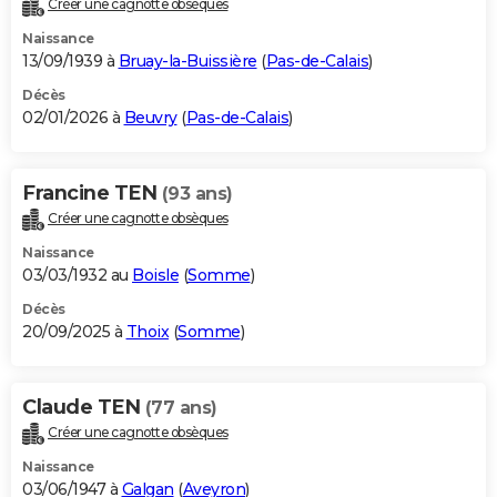
Créer une cagnotte obsèques
City break
Voyage de noces
Climat
Destinations
Voyage nature
Forum
+
PHOTO
Naissance
13/09/1939 à
Bruay-la-Buissière
(
Pas-de-Calais
)
GUIDES D'ACHAT
Décès
02/01/2026 à
Beuvry
(
Pas-de-Calais
)
BONS PLANS
CARTE DE VOEUX
Francine TEN
(93 ans)
Carte Bonne année
Carte Pâques
Carte de Noël
Carte Saint-Valentin
Carte d'anniversaire
DICTIONNAIRE
Créer une cagnotte obsèques
Biographies
Expressions
Dictionnaire
Citations
Proverbes
PROGRAMME TV
Naissance
03/03/1932 au
Boisle
(
Somme
)
COPAINS D'AVANT
Décès
20/09/2025 à
Thoix
(
Somme
)
Se connecter
Collèges
Universités
Service militaire
S'inscrire
Lycées
Primaires
Entreprises
Avis de recherche
AVIS DE DÉCÈS
FORUM
Claude TEN
(77 ans)
Lifestyle
Sport
Television
Cinema
Bricolage
Culture
Auto
Voyage
Créer une cagnotte obsèques
Naissance
03/06/1947 à
Galgan
(
Aveyron
)