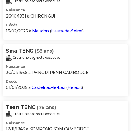
Créer une cagnotte obsèques
City break
Voyage de noces
Climat
Destinations
Voyage nature
Forum
+
PHOTO
Naissance
26/10/1931 à CHIRONGUI
GUIDES D'ACHAT
Décès
13/02/2025 à
Meudon
(
Hauts-de-Seine
)
BONS PLANS
CARTE DE VOEUX
Sina TENG
(58 ans)
Carte Bonne année
Carte Pâques
Carte de Noël
Carte Saint-Valentin
Carte d'anniversaire
DICTIONNAIRE
Créer une cagnotte obsèques
Biographies
Expressions
Dictionnaire
Citations
Proverbes
PROGRAMME TV
Naissance
30/01/1966 à PHNOM PENH CAMBODGE
COPAINS D'AVANT
Décès
01/01/2025 à
Castelnau-le-Lez
(
Hérault
)
Se connecter
Collèges
Universités
Service militaire
S'inscrire
Lycées
Primaires
Entreprises
Avis de recherche
AVIS DE DÉCÈS
FORUM
Tean TENG
(79 ans)
Lifestyle
Sport
Television
Cinema
Bricolage
Culture
Auto
Voyage
Créer une cagnotte obsèques
Naissance
12/11/1943 à KOMPONG SOM CAMBODGE