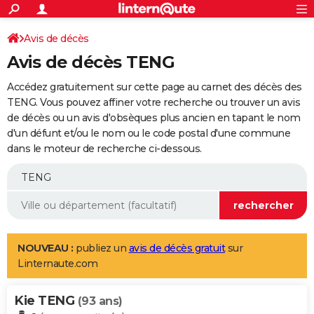
ACTUALITÉS
Connexion
S'inscrire
Avis de décès
Rechercher
Société
Education
Villes
Politique
Faits Divers
Monde
+
SPORT
Avis de décès TENG
Football
Cyclisme
Forum
Coupe du monde 2026
Tennis
Rugby
CULTURE
Accédez gratuitement sur cette page au carnet des décès des
TNT
Cinéma
Musique
Programme TV
Streaming
Sorties cinéma
+
TENG. Vous pouvez affiner votre recherche ou trouver un avis
FINANCE
de décès ou un avis d'obsèques plus ancien en tapant le nom
Impôts
Immobilier
Banque
Crédit
Retraite
Epargne
Risques naturels par ville
Assurance
AUTO
d'un défunt et/ou le nom ou le code postal d'une commune
dans le moteur de recherche ci-dessous.
Réserver un essai
Berlines
Forum auto
Essais
Citadines
SUV
+
HIGH-TECH
Meilleur smartphone
Ordinateurs
Guide high-tech
Mobiles
Internet
Jeux vidéo
+
BRICOLAGE
Aménagement intérieur
Cuisine
Jardinage
+
Forum
Extérieur
Salle de bains
Rangement
WEEK-END
Escapades
Expositions
Week-end nature
Guides de France
Patrimoine
Musées
+
LIFESTYLE
NOUVEAU :
publiez un
avis de décès gratuit
sur
Linternaute.com
Bien-être
Mode
+
Art de vivre
Loisirs
Modes de vie
SANTE
Kie TENG
Guide de la santé
Médicaments
+
Alimentation
Maladies
Sommeil
(93 ans)
VOYAGE