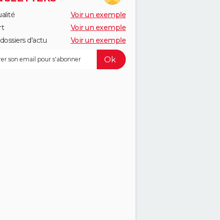
alité
Voir un exemple
rt
Voir un exemple
dossiers d'actu
Voir un exemple