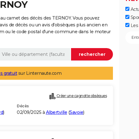
TERNOY
Actu
Spo
 au carnet des décès des TERNOY. Vous pouvez
 avis de décès ou un avis d'obsèques plus ancien en
Les 
nom ou le code postal d'une commune dans le moteur
s gratuit
sur Linternaute.com
Créer une cagnotte obsèques
Décès
rd
)
02/09/2025 à
Albertville
(
Savoie
)