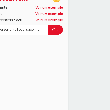
alité
Voir un exemple
rt
Voir un exemple
dossiers d'actu
Voir un exemple