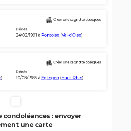
Créer une cagnotte obsèques
Décès
24/02/1991 à
Pontoise
(
Val-d'Oise
)
Créer une cagnotte obsèques
Décès
n
)
10/08/1985 à
Eglingen
(
Haut-Rhin
)
1
e condoléances : envoyer
ement une carte