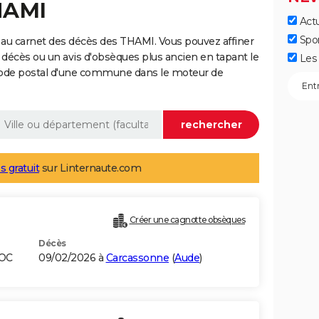
HAMI
Actu
Spo
 au carnet des décès des THAMI. Vous pouvez affiner
 décès ou un avis d'obsèques plus ancien en tapant le
Les 
code postal d'une commune dans le moteur de
s gratuit
sur Linternaute.com
Créer une cagnotte obsèques
Décès
ROC
09/02/2026 à
Carcassonne
(
Aude
)