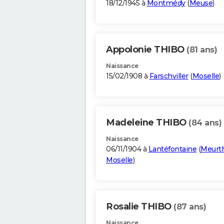
18/12/1945 à
Montmédy
(
Meuse
)
Appolonie THIBO
(81 ans)
Naissance
15/02/1908 à
Farschviller
(
Moselle
)
Madeleine THIBO
(84 ans)
Naissance
06/11/1904 à
Lantéfontaine
(
Meurth
Moselle
)
Rosalie THIBO
(87 ans)
Naissance