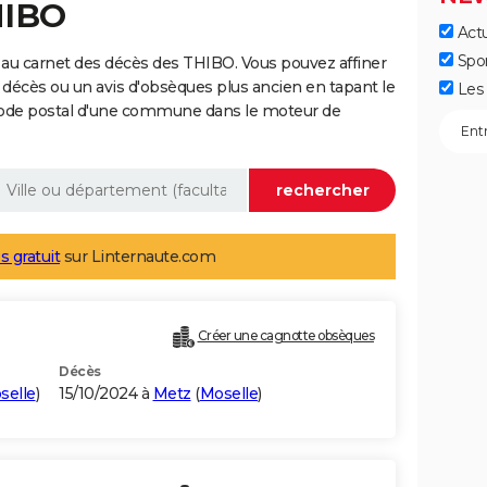
HIBO
Actu
Spo
au carnet des décès des THIBO. Vous pouvez affiner
 décès ou un avis d'obsèques plus ancien en tapant le
Les 
code postal d'une commune dans le moteur de
s gratuit
sur Linternaute.com
Créer une cagnotte obsèques
Décès
selle
)
15/10/2024 à
Metz
(
Moselle
)