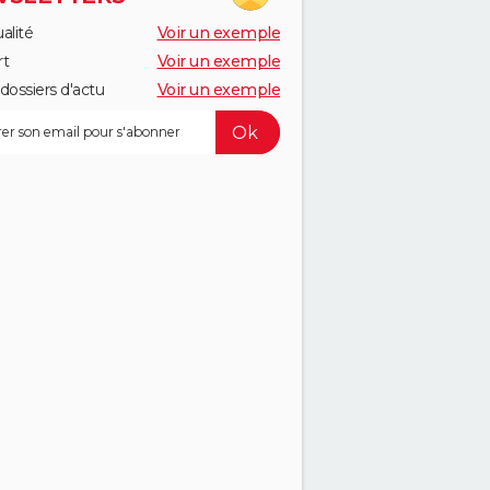
alité
Voir un exemple
rt
Voir un exemple
dossiers d'actu
Voir un exemple