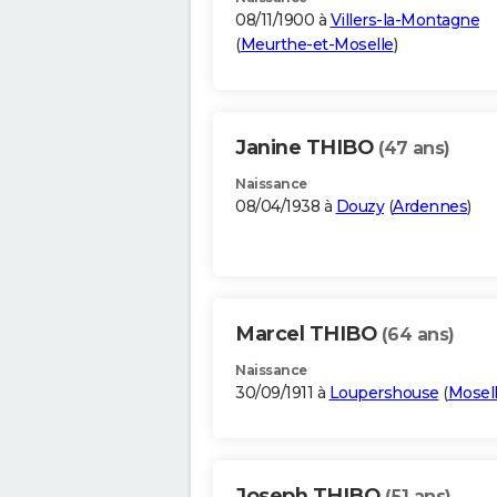
08/11/1900 à
Villers-la-Montagne
(
Meurthe-et-Moselle
)
Janine THIBO
(47 ans)
Naissance
08/04/1938 à
Douzy
(
Ardennes
)
Marcel THIBO
(64 ans)
Naissance
30/09/1911 à
Loupershouse
(
Mosel
Joseph THIBO
(51 ans)