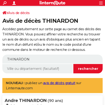
ACTUALITÉS
Connexion
S'inscrire
Avis de décès
Rechercher
Société
Education
Villes
Politique
Faits Divers
Monde
+
SPORT
Avis de décès THINARDON
Football
Cyclisme
Forum
Coupe du monde 2026
Tennis
Rugby
CULTURE
Accédez gratuitement sur cette page au carnet des décès des
TNT
Cinéma
Musique
Programme TV
Streaming
Sorties cinéma
+
THINARDON. Vous pouvez affiner votre recherche ou trouver
FINANCE
un avis de décès ou un avis d'obsèques plus ancien en tapant
Impôts
Immobilier
Banque
Crédit
Retraite
Epargne
Risques naturels par ville
Assurance
AUTO
le nom d'un défunt et/ou le nom ou le code postal d'une
commune dans le moteur de recherche ci-dessous.
Réserver un essai
Berlines
Forum auto
Essais
Citadines
SUV
+
HIGH-TECH
Meilleur smartphone
Ordinateurs
Guide high-tech
Mobiles
Internet
Jeux vidéo
+
BRICOLAGE
Aménagement intérieur
Cuisine
Jardinage
+
Forum
Extérieur
Salle de bains
Rangement
WEEK-END
Escapades
Expositions
Week-end nature
Guides de France
Patrimoine
Musées
+
LIFESTYLE
NOUVEAU :
publiez un
avis de décès gratuit
sur
Linternaute.com
Bien-être
Mode
+
Art de vivre
Loisirs
Modes de vie
SANTE
Andre THINARDON
Guide de la santé
Médicaments
+
Alimentation
Maladies
Sommeil
(90 ans)
VOYAGE