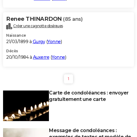
Renee THINARDON
(85 ans)
Créer une cagnotte obsèques
Naissance
21/03/1899 à
Gurgy
(
Yonne
)
Décès
20/10/1984 à
Auxerre
(
Yonne
)
1
Carte de condoléances : envoyer
gratuitement une carte
Message de condoléances :
exemples de textes et modèle de