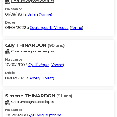
Créer une cagnotte obsèques
City break
Voyage de noces
Climat
Destinations
Voyage nature
Forum
+
PHOTO
Naissance
01/08/1931 à
Vallan
(
Yonne
)
GUIDES D'ACHAT
Décès
09/05/2022 à
Coulanges-la-Vineuse
(
Yonne
)
BONS PLANS
CARTE DE VOEUX
Guy THINARDON
(90 ans)
Carte Bonne année
Carte Pâques
Carte de Noël
Carte Saint-Valentin
Carte d'anniversaire
DICTIONNAIRE
Créer une cagnotte obsèques
Biographies
Expressions
Dictionnaire
Citations
Proverbes
PROGRAMME TV
Naissance
10/06/1930 à
Gy-l'Évêque
(
Yonne
)
COPAINS D'AVANT
Décès
06/02/2021 à
Amilly
(
Loiret
)
Se connecter
Collèges
Universités
Service militaire
S'inscrire
Lycées
Primaires
Entreprises
Avis de recherche
AVIS DE DÉCÈS
FORUM
Simone THINARDON
(91 ans)
Lifestyle
Sport
Television
Cinema
Bricolage
Culture
Auto
Voyage
Créer une cagnotte obsèques
Naissance
19/12/1928 à
Gy-l'Évêque
(
Yonne
)