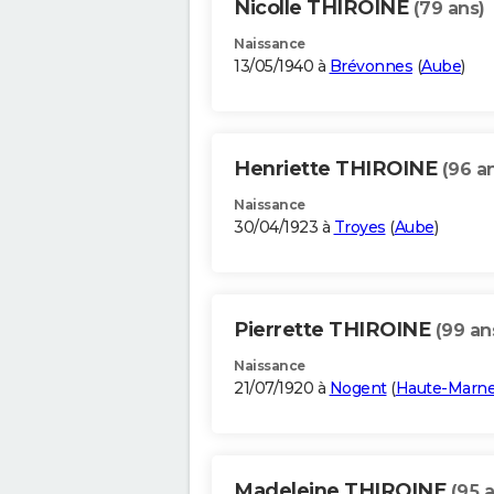
Nicolle THIROINE
(79 ans)
Naissance
13/05/1940 à
Brévonnes
(
Aube
)
Henriette THIROINE
(96 a
Naissance
30/04/1923 à
Troyes
(
Aube
)
Pierrette THIROINE
(99 an
Naissance
21/07/1920 à
Nogent
(
Haute-Marn
Madeleine THIROINE
(95 