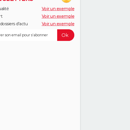
alité
Voir un exemple
rt
Voir un exemple
dossiers d'actu
Voir un exemple