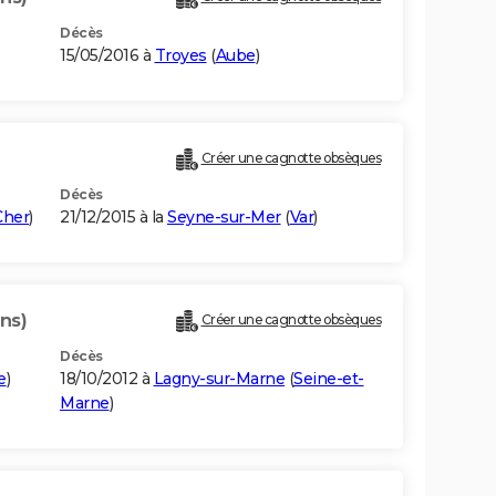
Décès
15/05/2016 à
Troyes
(
Aube
)
Créer une cagnotte obsèques
Décès
Cher
)
21/12/2015 à la
Seyne-sur-Mer
(
Var
)
ans)
Créer une cagnotte obsèques
Décès
e
)
18/10/2012 à
Lagny-sur-Marne
(
Seine-et-
Marne
)