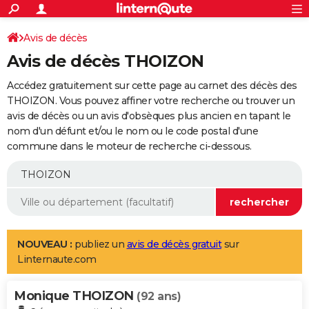
ACTUALITÉS
Connexion
S'inscrire
Avis de décès
Rechercher
Société
Education
Villes
Politique
Faits Divers
Monde
+
SPORT
Avis de décès THOIZON
Football
Cyclisme
Forum
Coupe du monde 2026
Tennis
Rugby
CULTURE
Accédez gratuitement sur cette page au carnet des décès des
TNT
Cinéma
Musique
Programme TV
Streaming
Sorties cinéma
+
THOIZON. Vous pouvez affiner votre recherche ou trouver un
FINANCE
avis de décès ou un avis d'obsèques plus ancien en tapant le
Impôts
Immobilier
Banque
Crédit
Retraite
Epargne
Risques naturels par ville
Assurance
AUTO
nom d'un défunt et/ou le nom ou le code postal d'une
commune dans le moteur de recherche ci-dessous.
Réserver un essai
Berlines
Forum auto
Essais
Citadines
SUV
+
HIGH-TECH
Meilleur smartphone
Ordinateurs
Guide high-tech
Mobiles
Internet
Jeux vidéo
+
BRICOLAGE
Aménagement intérieur
Cuisine
Jardinage
+
Forum
Extérieur
Salle de bains
Rangement
WEEK-END
Escapades
Expositions
Week-end nature
Guides de France
Patrimoine
Musées
+
LIFESTYLE
NOUVEAU :
publiez un
avis de décès gratuit
sur
Linternaute.com
Bien-être
Mode
+
Art de vivre
Loisirs
Modes de vie
SANTE
Monique THOIZON
Guide de la santé
Médicaments
+
Alimentation
Maladies
Sommeil
(92 ans)
VOYAGE