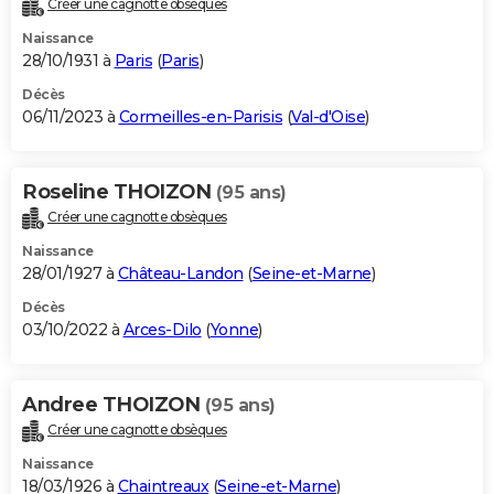
Créer une cagnotte obsèques
City break
Voyage de noces
Climat
Destinations
Voyage nature
Forum
+
PHOTO
Naissance
28/10/1931 à
Paris
(
Paris
)
GUIDES D'ACHAT
Décès
06/11/2023 à
Cormeilles-en-Parisis
(
Val-d'Oise
)
BONS PLANS
CARTE DE VOEUX
Roseline THOIZON
(95 ans)
Carte Bonne année
Carte Pâques
Carte de Noël
Carte Saint-Valentin
Carte d'anniversaire
DICTIONNAIRE
Créer une cagnotte obsèques
Biographies
Expressions
Dictionnaire
Citations
Proverbes
PROGRAMME TV
Naissance
28/01/1927 à
Château-Landon
(
Seine-et-Marne
)
COPAINS D'AVANT
Décès
03/10/2022 à
Arces-Dilo
(
Yonne
)
Se connecter
Collèges
Universités
Service militaire
S'inscrire
Lycées
Primaires
Entreprises
Avis de recherche
AVIS DE DÉCÈS
FORUM
Andree THOIZON
(95 ans)
Lifestyle
Sport
Television
Cinema
Bricolage
Culture
Auto
Voyage
Créer une cagnotte obsèques
Naissance
18/03/1926 à
Chaintreaux
(
Seine-et-Marne
)