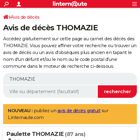
ACTUALITÉS
Connexion
S'inscrire
Avis de décès
Rechercher
Société
Education
Villes
Politique
Faits Divers
Monde
+
SPORT
Avis de décès THOMAZIE
Football
Cyclisme
Forum
Coupe du monde 2026
Tennis
Rugby
CULTURE
Accédez gratuitement sur cette page au carnet des décès des
TNT
Cinéma
Musique
Programme TV
Streaming
Sorties cinéma
+
THOMAZIE. Vous pouvez affiner votre recherche ou trouver un
FINANCE
avis de décès ou un avis d'obsèques plus ancien en tapant le
Impôts
Immobilier
Banque
Crédit
Retraite
Epargne
Risques naturels par ville
Assurance
AUTO
nom d'un défunt et/ou le nom ou le code postal d'une
commune dans le moteur de recherche ci-dessous.
Réserver un essai
Berlines
Forum auto
Essais
Citadines
SUV
+
HIGH-TECH
Meilleur smartphone
Ordinateurs
Guide high-tech
Mobiles
Internet
Jeux vidéo
+
BRICOLAGE
Aménagement intérieur
Cuisine
Jardinage
+
Forum
Extérieur
Salle de bains
Rangement
WEEK-END
Escapades
Expositions
Week-end nature
Guides de France
Patrimoine
Musées
+
LIFESTYLE
NOUVEAU :
publiez un
avis de décès gratuit
sur
Linternaute.com
Bien-être
Mode
+
Art de vivre
Loisirs
Modes de vie
SANTE
Paulette THOMAZIE
Guide de la santé
Médicaments
+
Alimentation
Maladies
Sommeil
(87 ans)
VOYAGE