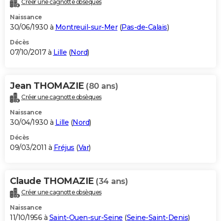
Créer une cagnotte obsèques
City break
Voyage de noces
Climat
Destinations
Voyage nature
Forum
+
PHOTO
Naissance
30/06/1930 à
Montreuil-sur-Mer
(
Pas-de-Calais
)
GUIDES D'ACHAT
Décès
07/10/2017 à
Lille
(
Nord
)
BONS PLANS
CARTE DE VOEUX
Jean THOMAZIE
(80 ans)
Carte Bonne année
Carte Pâques
Carte de Noël
Carte Saint-Valentin
Carte d'anniversaire
DICTIONNAIRE
Créer une cagnotte obsèques
Biographies
Expressions
Dictionnaire
Citations
Proverbes
PROGRAMME TV
Naissance
30/04/1930 à
Lille
(
Nord
)
COPAINS D'AVANT
Décès
09/03/2011 à
Fréjus
(
Var
)
Se connecter
Collèges
Universités
Service militaire
S'inscrire
Lycées
Primaires
Entreprises
Avis de recherche
AVIS DE DÉCÈS
FORUM
Claude THOMAZIE
(34 ans)
Lifestyle
Sport
Television
Cinema
Bricolage
Culture
Auto
Voyage
Créer une cagnotte obsèques
Naissance
11/10/1956 à
Saint-Ouen-sur-Seine
(
Seine-Saint-Denis
)