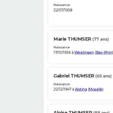
Naissance
22/07/1938
Marie THUMSER
(77 ans)
Naissance
17/01/1936 à
Weislingen
(
Bas-Rhin
)
Gabriel THUMSER
(65 ans)
Naissance
22/12/1947 à
Alsting
(
Moselle
)
Aloise THUMSER
(88 ans)