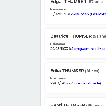
Edgar THUMSER
(87 ans)
Naissance
16/02/1938 à
Weislingen
(
Bas-Rhin
Beatrice THUMSER
(91 ans
Naissance
26/03/1933 à
Sarreguemines
(
Mose
Erika THUMSER
(81 ans)
Naissance
27/03/1943 à
Algrange
(
Moselle
)
Henri THUMSER
(88 ans)