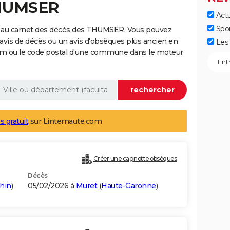
THUMSER
Actu
Spo
e au carnet des décès des THUMSER. Vous pouvez
 avis de décès ou un avis d'obsèques plus ancien en
Les 
nom ou le code postal d'une commune dans le moteur
s gratuit
sur Linternaute.com
Créer une cagnotte obsèques
Décès
hin
)
05/02/2026 à
Muret
(
Haute-Garonne
)