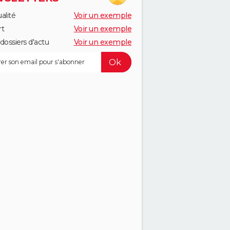
alité
Voir un exemple
rt
Voir un exemple
dossiers d'actu
Voir un exemple