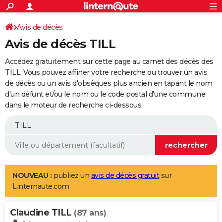
ACTUALITÉS
Connexion
S'inscrire
Avis de décès
Rechercher
Société
Education
Villes
Politique
Faits Divers
Monde
+
SPORT
Avis de décès TILL
Football
Cyclisme
Forum
Coupe du monde 2026
Tennis
Rugby
CULTURE
Accédez gratuitement sur cette page au carnet des décès des
TNT
Cinéma
Musique
Programme TV
Streaming
Sorties cinéma
+
TILL. Vous pouvez affiner votre recherche ou trouver un avis
FINANCE
de décès ou un avis d'obsèques plus ancien en tapant le nom
Impôts
Immobilier
Banque
Crédit
Retraite
Epargne
Risques naturels par ville
Assurance
AUTO
d'un défunt et/ou le nom ou le code postal d'une commune
dans le moteur de recherche ci-dessous.
Réserver un essai
Berlines
Forum auto
Essais
Citadines
SUV
+
HIGH-TECH
Meilleur smartphone
Ordinateurs
Guide high-tech
Mobiles
Internet
Jeux vidéo
+
BRICOLAGE
Aménagement intérieur
Cuisine
Jardinage
+
Forum
Extérieur
Salle de bains
Rangement
WEEK-END
Escapades
Expositions
Week-end nature
Guides de France
Patrimoine
Musées
+
LIFESTYLE
NOUVEAU :
publiez un
avis de décès gratuit
sur
Linternaute.com
Bien-être
Mode
+
Art de vivre
Loisirs
Modes de vie
SANTE
Claudine TILL
Guide de la santé
Médicaments
+
Alimentation
Maladies
Sommeil
(87 ans)
VOYAGE