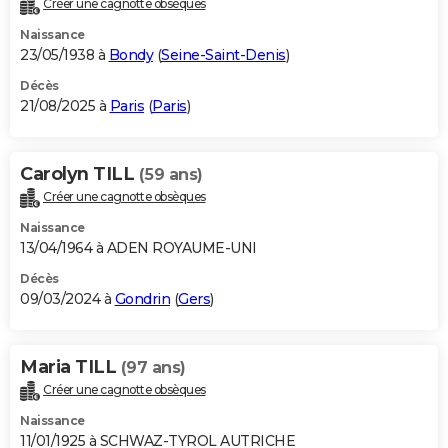
Créer une cagnotte obsèques
City break
Voyage de noces
Climat
Destinations
Voyage nature
Forum
+
PHOTO
Naissance
23/05/1938 à
Bondy
(
Seine-Saint-Denis
)
GUIDES D'ACHAT
Décès
21/08/2025 à
Paris
(
Paris
)
BONS PLANS
CARTE DE VOEUX
Carolyn TILL
(59 ans)
Carte Bonne année
Carte Pâques
Carte de Noël
Carte Saint-Valentin
Carte d'anniversaire
DICTIONNAIRE
Créer une cagnotte obsèques
Biographies
Expressions
Dictionnaire
Citations
Proverbes
PROGRAMME TV
Naissance
13/04/1964 à ADEN ROYAUME-UNI
COPAINS D'AVANT
Décès
09/03/2024 à
Gondrin
(
Gers
)
Se connecter
Collèges
Universités
Service militaire
S'inscrire
Lycées
Primaires
Entreprises
Avis de recherche
AVIS DE DÉCÈS
FORUM
Maria TILL
(97 ans)
Lifestyle
Sport
Television
Cinema
Bricolage
Culture
Auto
Voyage
Créer une cagnotte obsèques
Naissance
11/01/1925 à SCHWAZ-TYROL AUTRICHE