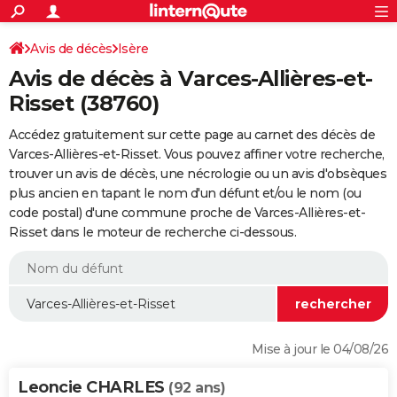
ACTUALITÉS
Connexion
S'inscrire
Avis de décès
Isère
Rechercher
Société
Education
Villes
Politique
Faits Divers
Monde
+
SPORT
Avis de décès à Varces-Allières-et-
Football
Cyclisme
Forum
Coupe du monde 2026
Tennis
Rugby
CULTURE
Risset (38760)
TNT
Cinéma
Musique
Programme TV
Streaming
Sorties cinéma
+
FINANCE
Accédez gratuitement sur cette page au carnet des décès de
Varces-Allières-et-Risset. Vous pouvez affiner votre recherche,
Impôts
Immobilier
Banque
Crédit
Retraite
Epargne
Risques naturels par ville
Assurance
AUTO
trouver un avis de décès, une nécrologie ou un avis d'obsèques
plus ancien en tapant le nom d'un défunt et/ou le nom (ou
Réserver un essai
Berlines
Forum auto
Essais
Citadines
SUV
+
HIGH-TECH
code postal) d'une commune proche de Varces-Allières-et-
Risset dans le moteur de recherche ci-dessous.
Meilleur smartphone
Ordinateurs
Guide high-tech
Mobiles
Internet
Jeux vidéo
+
BRICOLAGE
Aménagement intérieur
Cuisine
Jardinage
+
Forum
Extérieur
Salle de bains
Rangement
WEEK-END
Escapades
Expositions
Week-end nature
Guides de France
Patrimoine
Musées
+
LIFESTYLE
Bien-être
Mode
+
Art de vivre
Loisirs
Modes de vie
SANTE
Mise à jour le 04/08/26
Guide de la santé
Médicaments
+
Alimentation
Maladies
Sommeil
VOYAGE
Leoncie CHARLES
(92 ans)