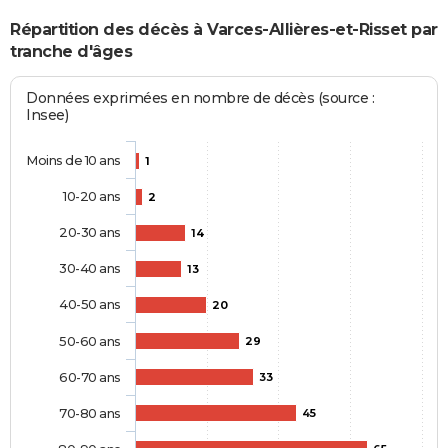
Répartition des décès à Varces-Allières-et-Risset par
tranche d'âges
Données exprimées en nombre de décès (source :
Insee)
Moins de 10 ans
1
10-20 ans
2
20-30 ans
14
30-40 ans
13
40-50 ans
20
50-60 ans
29
60-70 ans
33
70-80 ans
45