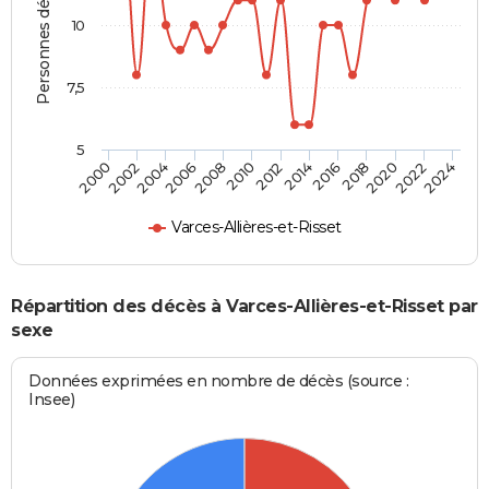
Personnes décédées
10
7,5
5
2016
2020
2008
2012
2000
2004
2022
2014
2018
2006
2010
2002
2024
Varces-Allières-et-Risset
Répartition des décès à Varces-Allières-et-Risset par
sexe
Données exprimées en nombre de décès (source :
Insee)