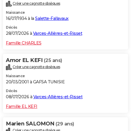
Créer une cagnotte obsèques
City break
Voyage de noces
Climat
Destinations
Voyage nature
Forum
+
PHOTO
Naissance
16/07/1934 à la
Salette-Fallavaux
GUIDES D'ACHAT
Décès
BONS PLANS
28/07/2026 à
Varces-Allières-et-Risset
CARTE DE VOEUX
Famille CHARLES
Carte Bonne année
Carte Pâques
Carte de Noël
Carte Saint-Valentin
Carte d'anniversaire
DICTIONNAIRE
Amor EL KEFI
(25 ans)
Biographies
Expressions
Dictionnaire
Citations
Proverbes
PROGRAMME TV
Créer une cagnotte obsèques
Naissance
COPAINS D'AVANT
20/03/2001 à GAFSA TUNISIE
Se connecter
Collèges
Universités
Service militaire
S'inscrire
Lycées
Primaires
Entreprises
Avis de recherche
AVIS DE DÉCÈS
Décès
08/07/2026 à
Varces-Allières-et-Risset
FORUM
Famille EL KEFI
Lifestyle
Sport
Television
Cinema
Bricolage
Culture
Auto
Voyage
Marien SALOMON
(29 ans)
Créer une cagnotte obsèques