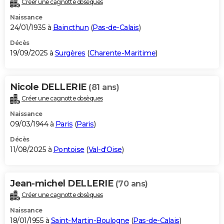
Créer une cagnotte obsèques
City break
Voyage de noces
Climat
Destinations
Voyage nature
Forum
+
PHOTO
Naissance
24/01/1935 à
Baincthun
(
Pas-de-Calais
)
GUIDES D'ACHAT
Décès
19/09/2025 à
Surgères
(
Charente-Maritime
)
BONS PLANS
CARTE DE VOEUX
Nicole DELLERIE
(81 ans)
Carte Bonne année
Carte Pâques
Carte de Noël
Carte Saint-Valentin
Carte d'anniversaire
DICTIONNAIRE
Créer une cagnotte obsèques
Biographies
Expressions
Dictionnaire
Citations
Proverbes
PROGRAMME TV
Naissance
09/03/1944 à
Paris
(
Paris
)
COPAINS D'AVANT
Décès
11/08/2025 à
Pontoise
(
Val-d'Oise
)
Se connecter
Collèges
Universités
Service militaire
S'inscrire
Lycées
Primaires
Entreprises
Avis de recherche
AVIS DE DÉCÈS
FORUM
Jean-michel DELLERIE
(70 ans)
Lifestyle
Sport
Television
Cinema
Bricolage
Culture
Auto
Voyage
Créer une cagnotte obsèques
Naissance
18/01/1955 à
Saint-Martin-Boulogne
(
Pas-de-Calais
)