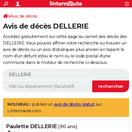
ACTUALITÉS
Connexion
S'inscrire
Avis de décès
Rechercher
Société
Education
Villes
Politique
Faits Divers
Monde
+
SPORT
Avis de décès DELLERIE
Football
Cyclisme
Forum
Coupe du monde 2026
Tennis
Rugby
CULTURE
Accédez gratuitement sur cette page au carnet des décès des
TNT
Cinéma
Musique
Programme TV
Streaming
Sorties cinéma
+
DELLERIE. Vous pouvez affiner votre recherche ou trouver un
FINANCE
avis de décès ou un avis d'obsèques plus ancien en tapant le
Impôts
Immobilier
Banque
Crédit
Retraite
Epargne
Risques naturels par ville
Assurance
AUTO
nom d'un défunt et/ou le nom ou le code postal d'une
commune dans le moteur de recherche ci-dessous.
Réserver un essai
Berlines
Forum auto
Essais
Citadines
SUV
+
HIGH-TECH
Meilleur smartphone
Ordinateurs
Guide high-tech
Mobiles
Internet
Jeux vidéo
+
BRICOLAGE
Aménagement intérieur
Cuisine
Jardinage
+
Forum
Extérieur
Salle de bains
Rangement
WEEK-END
Escapades
Expositions
Week-end nature
Guides de France
Patrimoine
Musées
+
LIFESTYLE
NOUVEAU :
publiez un
avis de décès gratuit
sur
Linternaute.com
Bien-être
Mode
+
Art de vivre
Loisirs
Modes de vie
SANTE
Paulette DELLERIE
Guide de la santé
Médicaments
+
Alimentation
Maladies
Sommeil
(90 ans)
VOYAGE