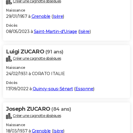
Créer une cagnotte obsèques
City break
Voyage de noces
Climat
Destinations
Voyage nature
Forum
+
PHOTO
Naissance
29/01/1957 à
Grenoble
(
Isère
)
GUIDES D'ACHAT
Décès
08/05/2023 à
Saint-Martin-d'Uriage
(
Isère
)
BONS PLANS
CARTE DE VOEUX
Luigi ZUCARO
(91 ans)
Carte Bonne année
Carte Pâques
Carte de Noël
Carte Saint-Valentin
Carte d'anniversaire
DICTIONNAIRE
Créer une cagnotte obsèques
Biographies
Expressions
Dictionnaire
Citations
Proverbes
PROGRAMME TV
Naissance
24/02/1931 à CORATO ITALIE
COPAINS D'AVANT
Décès
17/09/2022 à
Quincy-sous-Sénart
(
Essonne
)
Se connecter
Collèges
Universités
Service militaire
S'inscrire
Lycées
Primaires
Entreprises
Avis de recherche
AVIS DE DÉCÈS
FORUM
Joseph ZUCARO
(84 ans)
Lifestyle
Sport
Television
Cinema
Bricolage
Culture
Auto
Voyage
Créer une cagnotte obsèques
Naissance
18/03/1937 à
Grenoble
(
Isère
)