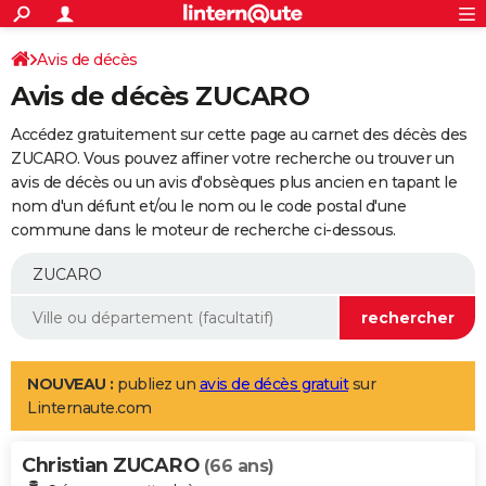
ACTUALITÉS
Connexion
S'inscrire
Avis de décès
Rechercher
Société
Education
Villes
Politique
Faits Divers
Monde
+
SPORT
Avis de décès ZUCARO
Football
Cyclisme
Forum
Coupe du monde 2026
Tennis
Rugby
CULTURE
Accédez gratuitement sur cette page au carnet des décès des
TNT
Cinéma
Musique
Programme TV
Streaming
Sorties cinéma
+
ZUCARO. Vous pouvez affiner votre recherche ou trouver un
FINANCE
avis de décès ou un avis d'obsèques plus ancien en tapant le
Impôts
Immobilier
Banque
Crédit
Retraite
Epargne
Risques naturels par ville
Assurance
AUTO
nom d'un défunt et/ou le nom ou le code postal d'une
commune dans le moteur de recherche ci-dessous.
Réserver un essai
Berlines
Forum auto
Essais
Citadines
SUV
+
HIGH-TECH
Meilleur smartphone
Ordinateurs
Guide high-tech
Mobiles
Internet
Jeux vidéo
+
BRICOLAGE
Aménagement intérieur
Cuisine
Jardinage
+
Forum
Extérieur
Salle de bains
Rangement
WEEK-END
Escapades
Expositions
Week-end nature
Guides de France
Patrimoine
Musées
+
LIFESTYLE
NOUVEAU :
publiez un
avis de décès gratuit
sur
Linternaute.com
Bien-être
Mode
+
Art de vivre
Loisirs
Modes de vie
SANTE
Christian ZUCARO
Guide de la santé
Médicaments
+
Alimentation
Maladies
Sommeil
(66 ans)
VOYAGE