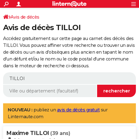
ACTUALITÉS
Connexion
S'inscrire
Avis de décès
Rechercher
Société
Education
Villes
Politique
Faits Divers
Monde
+
SPORT
Avis de décès TILLOI
Football
Cyclisme
Forum
Coupe du monde 2026
Tennis
Rugby
CULTURE
Accédez gratuitement sur cette page au carnet des décès des
TNT
Cinéma
Musique
Programme TV
Streaming
Sorties cinéma
+
TILLOI. Vous pouvez affiner votre recherche ou trouver un avis
FINANCE
de décès ou un avis d'obsèques plus ancien en tapant le nom
Impôts
Immobilier
Banque
Crédit
Retraite
Epargne
Risques naturels par ville
Assurance
AUTO
d'un défunt et/ou le nom ou le code postal d'une commune
dans le moteur de recherche ci-dessous.
Réserver un essai
Berlines
Forum auto
Essais
Citadines
SUV
+
HIGH-TECH
Meilleur smartphone
Ordinateurs
Guide high-tech
Mobiles
Internet
Jeux vidéo
+
BRICOLAGE
Aménagement intérieur
Cuisine
Jardinage
+
Forum
Extérieur
Salle de bains
Rangement
WEEK-END
Escapades
Expositions
Week-end nature
Guides de France
Patrimoine
Musées
+
LIFESTYLE
NOUVEAU :
publiez un
avis de décès gratuit
sur
Linternaute.com
Bien-être
Mode
+
Art de vivre
Loisirs
Modes de vie
SANTE
Maxime TILLOI
Guide de la santé
Médicaments
+
Alimentation
Maladies
Sommeil
(39 ans)
VOYAGE