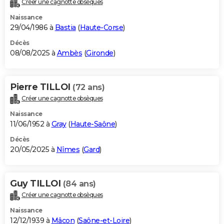
Créer une cagnotte obsèques
City break
Voyage de noces
Climat
Destinations
Voyage nature
Forum
+
PHOTO
Naissance
29/04/1986 à
Bastia
(
Haute-Corse
)
GUIDES D'ACHAT
Décès
08/08/2025 à
Ambès
(
Gironde
)
BONS PLANS
CARTE DE VOEUX
Pierre TILLOI
(72 ans)
Carte Bonne année
Carte Pâques
Carte de Noël
Carte Saint-Valentin
Carte d'anniversaire
DICTIONNAIRE
Créer une cagnotte obsèques
Biographies
Expressions
Dictionnaire
Citations
Proverbes
PROGRAMME TV
Naissance
11/06/1952 à
Gray
(
Haute-Saône
)
COPAINS D'AVANT
Décès
20/05/2025 à
Nîmes
(
Gard
)
Se connecter
Collèges
Universités
Service militaire
S'inscrire
Lycées
Primaires
Entreprises
Avis de recherche
AVIS DE DÉCÈS
FORUM
Guy TILLOI
(84 ans)
Lifestyle
Sport
Television
Cinema
Bricolage
Culture
Auto
Voyage
Créer une cagnotte obsèques
Naissance
12/12/1939 à
Mâcon
(
Saône-et-Loire
)