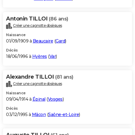
Antonin TILLOI
(86 ans)
Créer une cagnotte obsèques
Naissance
01/09/1909 à
Beaucaire
(
Gard
)
Décès
18/06/1996 à
Hyères
(
Var
)
Alexandre TILLOI
(81 ans)
Créer une cagnotte obsèques
Naissance
09/04/1914 à
Épinal
(
Vosges
)
Décès
03/12/1995 à
Mâcon
(
Saône-et-Loire
)
Auguste TILLOI