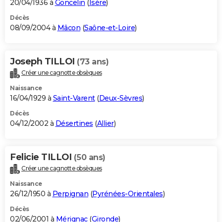
20/04/1936 à
Goncelin
(
Isère
)
Décès
08/09/2004 à
Mâcon
(
Saône-et-Loire
)
Joseph TILLOI
(73 ans)
Créer une cagnotte obsèques
Naissance
16/04/1929 à
Saint-Varent
(
Deux-Sèvres
)
Décès
04/12/2002 à
Désertines
(
Allier
)
Felicie TILLOI
(50 ans)
Créer une cagnotte obsèques
Naissance
26/12/1950 à
Perpignan
(
Pyrénées-Orientales
)
Décès
02/06/2001 à
Mérignac
(
Gironde
)