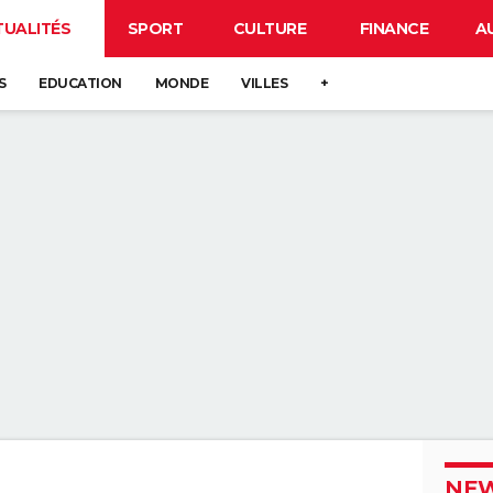
TUALITÉS
SPORT
CULTURE
FINANCE
A
S
EDUCATION
MONDE
VILLES
+
NEW