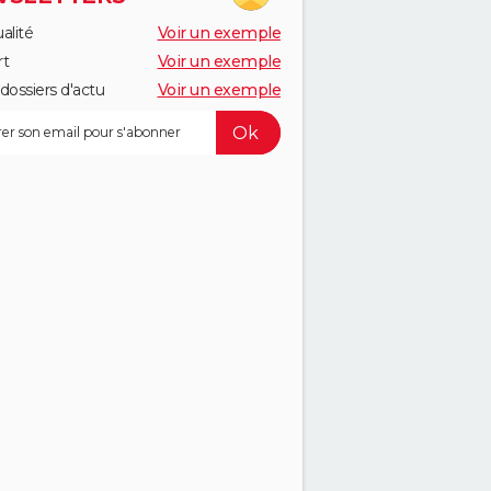
alité
Voir un exemple
rt
Voir un exemple
dossiers d'actu
Voir un exemple