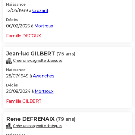
Naissance
City break
Voyage de noces
Climat
Destinations
Voyage nature
Forum
+
PHOTO
12/04/1939 à
Crozant
GUIDES D'ACHAT
Décès
06/02/2025 à
Mortroux
BONS PLANS
Famille DECOUX
CARTE DE VOEUX
Jean-luc GILBERT
(75 ans)
Carte Bonne année
Carte Pâques
Carte de Noël
Carte Saint-Valentin
Carte d'anniversaire
DICTIONNAIRE
Créer une cagnotte obsèques
Biographies
Expressions
Dictionnaire
Citations
Proverbes
PROGRAMME TV
Naissance
28/07/1949 à
Avranches
COPAINS D'AVANT
Décès
20/08/2024 à
Mortroux
Se connecter
Collèges
Universités
Service militaire
S'inscrire
Lycées
Primaires
Entreprises
Avis de recherche
AVIS DE DÉCÈS
Famille GILBERT
FORUM
Lifestyle
Sport
Television
Cinema
Bricolage
Culture
Auto
Voyage
Rene DEFRENAIX
(79 ans)
Créer une cagnotte obsèques