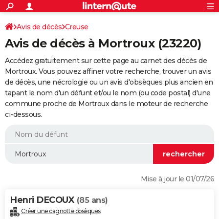
ACTUALITÉS
Connexion
S'inscrire
Avis de décès
Creuse
Rechercher
Société
Education
Villes
Politique
Faits Divers
Monde
+
SPORT
Avis de décès à Mortroux (23220)
Football
Cyclisme
Forum
Coupe du monde 2026
Tennis
Rugby
CULTURE
Accédez gratuitement sur cette page au carnet des décès de
TNT
Cinéma
Musique
Programme TV
Streaming
Sorties cinéma
+
Mortroux. Vous pouvez affiner votre recherche, trouver un avis
FINANCE
de décès, une nécrologie ou un avis d'obsèques plus ancien en
Impôts
Immobilier
Banque
Crédit
Retraite
Epargne
Risques naturels par ville
Assurance
AUTO
tapant le nom d'un défunt et/ou le nom (ou code postal) d'une
commune proche de Mortroux dans le moteur de recherche
Réserver un essai
Berlines
Forum auto
Essais
Citadines
SUV
+
HIGH-TECH
ci-dessous.
Meilleur smartphone
Ordinateurs
Guide high-tech
Mobiles
Internet
Jeux vidéo
+
BRICOLAGE
Aménagement intérieur
Cuisine
Jardinage
+
Forum
Extérieur
Salle de bains
Rangement
WEEK-END
Escapades
Expositions
Week-end nature
Guides de France
Patrimoine
Musées
+
LIFESTYLE
Mise à jour le 01/07/26
Bien-être
Mode
+
Art de vivre
Loisirs
Modes de vie
SANTE
Henri DECOUX
(85 ans)
Guide de la santé
Médicaments
+
Alimentation
Maladies
Sommeil
VOYAGE
Créer une cagnotte obsèques