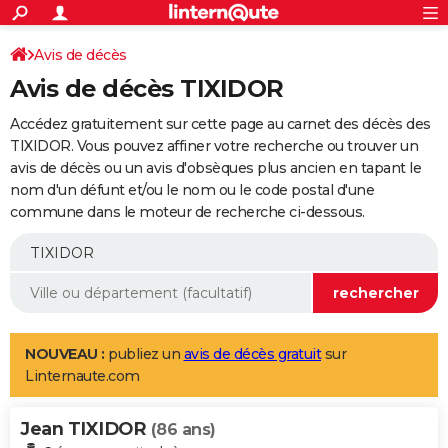
ACTUALITÉS
Connexion
S'inscrire
Avis de décès
Rechercher
Société
Education
Villes
Politique
Faits Divers
Monde
+
SPORT
Avis de décès TIXIDOR
Football
Cyclisme
Forum
Coupe du monde 2026
Tennis
Rugby
CULTURE
Accédez gratuitement sur cette page au carnet des décès des
TNT
Cinéma
Musique
Programme TV
Streaming
Sorties cinéma
+
TIXIDOR. Vous pouvez affiner votre recherche ou trouver un
FINANCE
avis de décès ou un avis d'obsèques plus ancien en tapant le
Impôts
Immobilier
Banque
Crédit
Retraite
Epargne
Risques naturels par ville
Assurance
AUTO
nom d'un défunt et/ou le nom ou le code postal d'une
commune dans le moteur de recherche ci-dessous.
Réserver un essai
Berlines
Forum auto
Essais
Citadines
SUV
+
HIGH-TECH
Meilleur smartphone
Ordinateurs
Guide high-tech
Mobiles
Internet
Jeux vidéo
+
BRICOLAGE
Aménagement intérieur
Cuisine
Jardinage
+
Forum
Extérieur
Salle de bains
Rangement
WEEK-END
Escapades
Expositions
Week-end nature
Guides de France
Patrimoine
Musées
+
LIFESTYLE
NOUVEAU :
publiez un
avis de décès gratuit
sur
Linternaute.com
Bien-être
Mode
+
Art de vivre
Loisirs
Modes de vie
SANTE
Jean TIXIDOR
Guide de la santé
Médicaments
+
Alimentation
Maladies
Sommeil
(86 ans)
VOYAGE