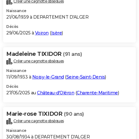
Créer une cagnotte obsèques
City break
Voyage de noces
Climat
Destinations
Voyage nature
Forum
+
PHOTO
Naissance
21/06/1939 à DEPARTEMENT D'ALGER
GUIDES D'ACHAT
Décès
29/06/2025 à
Voiron
(
Isère
)
BONS PLANS
CARTE DE VOEUX
Madeleine TIXIDOR
(91 ans)
Carte Bonne année
Carte Pâques
Carte de Noël
Carte Saint-Valentin
Carte d'anniversaire
DICTIONNAIRE
Créer une cagnotte obsèques
Biographies
Expressions
Dictionnaire
Citations
Proverbes
PROGRAMME TV
Naissance
11/09/1933 à
Noisy-le-Grand
(
Seine-Saint-Denis
)
COPAINS D'AVANT
Décès
27/05/2025 au
Château-d'Oléron
(
Charente-Maritime
)
Se connecter
Collèges
Universités
Service militaire
S'inscrire
Lycées
Primaires
Entreprises
Avis de recherche
AVIS DE DÉCÈS
FORUM
Marie-rose TIXIDOR
(90 ans)
Lifestyle
Sport
Television
Cinema
Bricolage
Culture
Auto
Voyage
Créer une cagnotte obsèques
Naissance
30/08/1934 à DEPARTEMENT D'ALGER