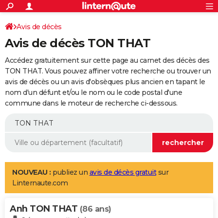
ACTUALITÉS
Connexion
S'inscrire
Avis de décès
Rechercher
Société
Education
Villes
Politique
Faits Divers
Monde
+
SPORT
Avis de décès TON THAT
Football
Cyclisme
Forum
Coupe du monde 2026
Tennis
Rugby
CULTURE
Accédez gratuitement sur cette page au carnet des décès des
TNT
Cinéma
Musique
Programme TV
Streaming
Sorties cinéma
+
TON THAT. Vous pouvez affiner votre recherche ou trouver un
FINANCE
avis de décès ou un avis d'obsèques plus ancien en tapant le
Impôts
Immobilier
Banque
Crédit
Retraite
Epargne
Risques naturels par ville
Assurance
AUTO
nom d'un défunt et/ou le nom ou le code postal d'une
commune dans le moteur de recherche ci-dessous.
Réserver un essai
Berlines
Forum auto
Essais
Citadines
SUV
+
HIGH-TECH
Meilleur smartphone
Ordinateurs
Guide high-tech
Mobiles
Internet
Jeux vidéo
+
BRICOLAGE
Aménagement intérieur
Cuisine
Jardinage
+
Forum
Extérieur
Salle de bains
Rangement
WEEK-END
Escapades
Expositions
Week-end nature
Guides de France
Patrimoine
Musées
+
LIFESTYLE
NOUVEAU :
publiez un
avis de décès gratuit
sur
Linternaute.com
Bien-être
Mode
+
Art de vivre
Loisirs
Modes de vie
SANTE
Anh TON THAT
Guide de la santé
Médicaments
+
Alimentation
Maladies
Sommeil
(86 ans)
VOYAGE