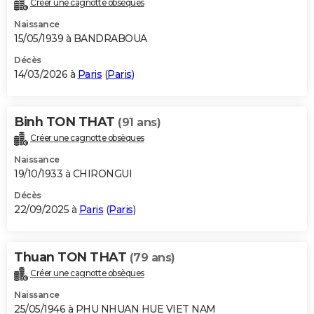
Créer une cagnotte obsèques
City break
Voyage de noces
Climat
Destinations
Voyage nature
Forum
+
PHOTO
Naissance
15/05/1939 à BANDRABOUA
GUIDES D'ACHAT
Décès
14/03/2026 à
Paris
(
Paris
)
BONS PLANS
CARTE DE VOEUX
Binh TON THAT
(91 ans)
Carte Bonne année
Carte Pâques
Carte de Noël
Carte Saint-Valentin
Carte d'anniversaire
DICTIONNAIRE
Créer une cagnotte obsèques
Biographies
Expressions
Dictionnaire
Citations
Proverbes
PROGRAMME TV
Naissance
19/10/1933 à CHIRONGUI
COPAINS D'AVANT
Décès
22/09/2025 à
Paris
(
Paris
)
Se connecter
Collèges
Universités
Service militaire
S'inscrire
Lycées
Primaires
Entreprises
Avis de recherche
AVIS DE DÉCÈS
FORUM
Thuan TON THAT
(79 ans)
Lifestyle
Sport
Television
Cinema
Bricolage
Culture
Auto
Voyage
Créer une cagnotte obsèques
Naissance
25/05/1946 à PHU NHUAN HUE VIET NAM