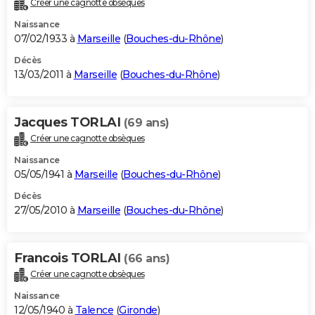
Créer une cagnotte obsèques
City break
Voyage de noces
Climat
Destinations
Voyage nature
Forum
+
PHOTO
Naissance
07/02/1933 à
Marseille
(
Bouches-du-Rhône
)
GUIDES D'ACHAT
Décès
13/03/2011 à
Marseille
(
Bouches-du-Rhône
)
BONS PLANS
CARTE DE VOEUX
Jacques TORLAI
(69 ans)
Carte Bonne année
Carte Pâques
Carte de Noël
Carte Saint-Valentin
Carte d'anniversaire
DICTIONNAIRE
Créer une cagnotte obsèques
Biographies
Expressions
Dictionnaire
Citations
Proverbes
PROGRAMME TV
Naissance
05/05/1941 à
Marseille
(
Bouches-du-Rhône
)
COPAINS D'AVANT
Décès
27/05/2010 à
Marseille
(
Bouches-du-Rhône
)
Se connecter
Collèges
Universités
Service militaire
S'inscrire
Lycées
Primaires
Entreprises
Avis de recherche
AVIS DE DÉCÈS
FORUM
Francois TORLAI
(66 ans)
Lifestyle
Sport
Television
Cinema
Bricolage
Culture
Auto
Voyage
Créer une cagnotte obsèques
Naissance
12/05/1940 à
Talence
(
Gironde
)