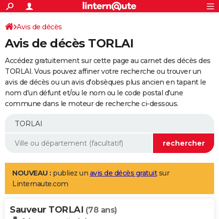
ACTUALITÉS
Connexion
S'inscrire
Avis de décès
Rechercher
Société
Education
Villes
Politique
Faits Divers
Monde
+
SPORT
Avis de décès TORLAI
Football
Cyclisme
Forum
Coupe du monde 2026
Tennis
Rugby
CULTURE
Accédez gratuitement sur cette page au carnet des décès des
TNT
Cinéma
Musique
Programme TV
Streaming
Sorties cinéma
+
TORLAI. Vous pouvez affiner votre recherche ou trouver un
FINANCE
avis de décès ou un avis d'obsèques plus ancien en tapant le
Impôts
Immobilier
Banque
Crédit
Retraite
Epargne
Risques naturels par ville
Assurance
AUTO
nom d'un défunt et/ou le nom ou le code postal d'une
commune dans le moteur de recherche ci-dessous.
Réserver un essai
Berlines
Forum auto
Essais
Citadines
SUV
+
HIGH-TECH
Meilleur smartphone
Ordinateurs
Guide high-tech
Mobiles
Internet
Jeux vidéo
+
BRICOLAGE
Aménagement intérieur
Cuisine
Jardinage
+
Forum
Extérieur
Salle de bains
Rangement
WEEK-END
Escapades
Expositions
Week-end nature
Guides de France
Patrimoine
Musées
+
LIFESTYLE
NOUVEAU :
publiez un
avis de décès gratuit
sur
Linternaute.com
Bien-être
Mode
+
Art de vivre
Loisirs
Modes de vie
SANTE
Sauveur TORLAI
Guide de la santé
Médicaments
+
Alimentation
Maladies
Sommeil
(78 ans)
VOYAGE