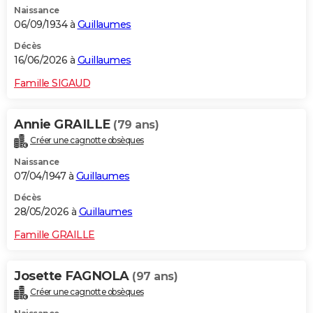
Naissance
City break
Voyage de noces
Climat
Destinations
Voyage nature
Forum
+
PHOTO
06/09/1934 à
Guillaumes
GUIDES D'ACHAT
Décès
16/06/2026 à
Guillaumes
BONS PLANS
Famille SIGAUD
CARTE DE VOEUX
Annie GRAILLE
(79 ans)
Carte Bonne année
Carte Pâques
Carte de Noël
Carte Saint-Valentin
Carte d'anniversaire
DICTIONNAIRE
Créer une cagnotte obsèques
Biographies
Expressions
Dictionnaire
Citations
Proverbes
PROGRAMME TV
Naissance
07/04/1947 à
Guillaumes
COPAINS D'AVANT
Décès
28/05/2026 à
Guillaumes
Se connecter
Collèges
Universités
Service militaire
S'inscrire
Lycées
Primaires
Entreprises
Avis de recherche
AVIS DE DÉCÈS
Famille GRAILLE
FORUM
Lifestyle
Sport
Television
Cinema
Bricolage
Culture
Auto
Voyage
Josette FAGNOLA
(97 ans)
Créer une cagnotte obsèques