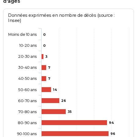
d'âges
Données exprimées en nombre de décès (source :
Insee)
Moins de 10 ans
0
10-20 ans
0
20-30 ans
3
30-40 ans
7
40-50 ans
7
50-60 ans
14
60-70 ans
26
70-80 ans
35
80-90 ans
94
90-100 ans
96