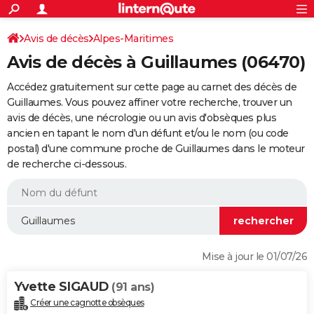
ACTUALITÉS
Connexion
S'inscrire
Avis de décès
Alpes-Maritimes
Rechercher
Société
Education
Villes
Politique
Faits Divers
Monde
+
SPORT
Avis de décès à Guillaumes (06470)
Football
Cyclisme
Forum
Coupe du monde 2026
Tennis
Rugby
CULTURE
Accédez gratuitement sur cette page au carnet des décès de
TNT
Cinéma
Musique
Programme TV
Streaming
Sorties cinéma
+
Guillaumes. Vous pouvez affiner votre recherche, trouver un
FINANCE
avis de décès, une nécrologie ou un avis d'obsèques plus
Impôts
Immobilier
Banque
Crédit
Retraite
Epargne
Risques naturels par ville
Assurance
AUTO
ancien en tapant le nom d'un défunt et/ou le nom (ou code
postal) d'une commune proche de Guillaumes dans le moteur
Réserver un essai
Berlines
Forum auto
Essais
Citadines
SUV
+
HIGH-TECH
de recherche ci-dessous.
Meilleur smartphone
Ordinateurs
Guide high-tech
Mobiles
Internet
Jeux vidéo
+
BRICOLAGE
Aménagement intérieur
Cuisine
Jardinage
+
Forum
Extérieur
Salle de bains
Rangement
WEEK-END
Escapades
Expositions
Week-end nature
Guides de France
Patrimoine
Musées
+
LIFESTYLE
Mise à jour le 01/07/26
Bien-être
Mode
+
Art de vivre
Loisirs
Modes de vie
SANTE
Yvette SIGAUD
(91 ans)
Guide de la santé
Médicaments
+
Alimentation
Maladies
Sommeil
VOYAGE
Créer une cagnotte obsèques