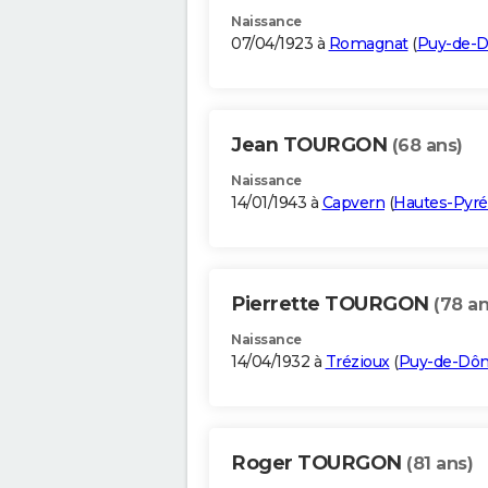
Naissance
07/04/1923 à
Romagnat
(
Puy-de-
Jean TOURGON
(68 ans)
Naissance
14/01/1943 à
Capvern
(
Hautes-Pyr
Pierrette TOURGON
(78 an
Naissance
14/04/1932 à
Trézioux
(
Puy-de-Dô
Roger TOURGON
(81 ans)