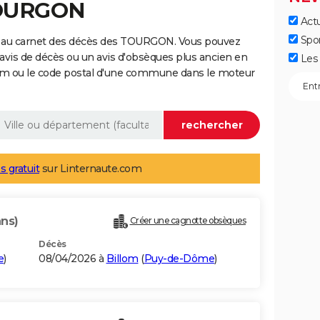
TOURGON
Actu
Spo
e au carnet des décès des TOURGON. Vous pouvez
 avis de décès ou un avis d'obsèques plus ancien en
Les 
nom ou le code postal d'une commune dans le moteur
s gratuit
sur Linternaute.com
ans)
Créer une cagnotte obsèques
Décès
e
)
08/04/2026 à
Billom
(
Puy-de-Dôme
)