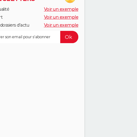
alité
Voir un exemple
rt
Voir un exemple
dossiers d'actu
Voir un exemple