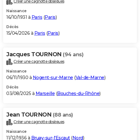
Créer une cagnotte obsèques
City break
Voyage de noces
Climat
Destinations
Voyage nature
Forum
+
PHOTO
Naissance
16/10/1931 à
Paris
(
Paris
)
GUIDES D'ACHAT
Décès
15/04/2026 à
Paris
(
Paris
)
BONS PLANS
CARTE DE VOEUX
Jacques TOURNON
(94 ans)
Carte Bonne année
Carte Pâques
Carte de Noël
Carte Saint-Valentin
Carte d'anniversaire
DICTIONNAIRE
Créer une cagnotte obsèques
Biographies
Expressions
Dictionnaire
Citations
Proverbes
PROGRAMME TV
Naissance
06/11/1930 à
Nogent-sur-Marne
(
Val-de-Marne
)
COPAINS D'AVANT
Décès
03/08/2025 à
Marseille
(
Bouches-du-Rhône
)
Se connecter
Collèges
Universités
Service militaire
S'inscrire
Lycées
Primaires
Entreprises
Avis de recherche
AVIS DE DÉCÈS
FORUM
Jean TOURNON
(88 ans)
Lifestyle
Sport
Television
Cinema
Bricolage
Culture
Auto
Voyage
Créer une cagnotte obsèques
Naissance
11/12/1936 à
Bruay-sur-l'Escaut
(
Nord
)