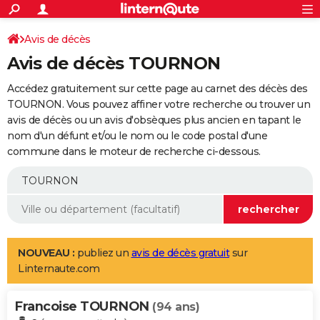
ACTUALITÉS
Connexion
S'inscrire
Avis de décès
Rechercher
Société
Education
Villes
Politique
Faits Divers
Monde
+
SPORT
Avis de décès TOURNON
Football
Cyclisme
Forum
Coupe du monde 2026
Tennis
Rugby
CULTURE
Accédez gratuitement sur cette page au carnet des décès des
TNT
Cinéma
Musique
Programme TV
Streaming
Sorties cinéma
+
TOURNON. Vous pouvez affiner votre recherche ou trouver un
FINANCE
avis de décès ou un avis d'obsèques plus ancien en tapant le
Impôts
Immobilier
Banque
Crédit
Retraite
Epargne
Risques naturels par ville
Assurance
AUTO
nom d'un défunt et/ou le nom ou le code postal d'une
commune dans le moteur de recherche ci-dessous.
Réserver un essai
Berlines
Forum auto
Essais
Citadines
SUV
+
HIGH-TECH
Meilleur smartphone
Ordinateurs
Guide high-tech
Mobiles
Internet
Jeux vidéo
+
BRICOLAGE
Aménagement intérieur
Cuisine
Jardinage
+
Forum
Extérieur
Salle de bains
Rangement
WEEK-END
Escapades
Expositions
Week-end nature
Guides de France
Patrimoine
Musées
+
LIFESTYLE
NOUVEAU :
publiez un
avis de décès gratuit
sur
Linternaute.com
Bien-être
Mode
+
Art de vivre
Loisirs
Modes de vie
SANTE
Francoise TOURNON
Guide de la santé
Médicaments
+
Alimentation
Maladies
Sommeil
(94 ans)
VOYAGE