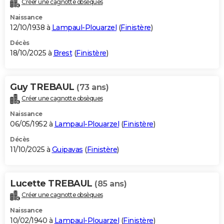
Créer une cagnotte obsèques
City break
Voyage de noces
Climat
Destinations
Voyage nature
Forum
+
PHOTO
Naissance
12/10/1938 à
Lampaul-Plouarzel
(
Finistère
)
GUIDES D'ACHAT
Décès
18/10/2025 à
Brest
(
Finistère
)
BONS PLANS
CARTE DE VOEUX
Guy TREBAUL
(73 ans)
Carte Bonne année
Carte Pâques
Carte de Noël
Carte Saint-Valentin
Carte d'anniversaire
DICTIONNAIRE
Créer une cagnotte obsèques
Biographies
Expressions
Dictionnaire
Citations
Proverbes
PROGRAMME TV
Naissance
06/05/1952 à
Lampaul-Plouarzel
(
Finistère
)
COPAINS D'AVANT
Décès
11/10/2025 à
Guipavas
(
Finistère
)
Se connecter
Collèges
Universités
Service militaire
S'inscrire
Lycées
Primaires
Entreprises
Avis de recherche
AVIS DE DÉCÈS
FORUM
Lucette TREBAUL
(85 ans)
Lifestyle
Sport
Television
Cinema
Bricolage
Culture
Auto
Voyage
Créer une cagnotte obsèques
Naissance
10/02/1940 à
Lampaul-Plouarzel
(
Finistère
)