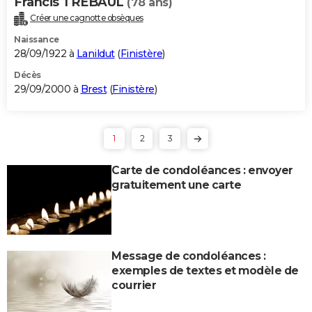
Francis TREBAUL
(78 ans)
Créer une cagnotte obsèques
Naissance
28/09/1922 à
Lanildut
(
Finistère
)
Décès
29/09/2000 à
Brest
(
Finistère
)
1
2
3
Carte de condoléances : envoyer
gratuitement une carte
Message de condoléances :
exemples de textes et modèle de
courrier