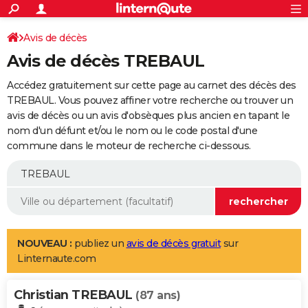
ACTUALITÉS
Connexion
S'inscrire
Avis de décès
Rechercher
Société
Education
Villes
Politique
Faits Divers
Monde
+
SPORT
Avis de décès TREBAUL
Football
Cyclisme
Forum
Coupe du monde 2026
Tennis
Rugby
CULTURE
Accédez gratuitement sur cette page au carnet des décès des
TNT
Cinéma
Musique
Programme TV
Streaming
Sorties cinéma
+
TREBAUL. Vous pouvez affiner votre recherche ou trouver un
FINANCE
avis de décès ou un avis d'obsèques plus ancien en tapant le
Impôts
Immobilier
Banque
Crédit
Retraite
Epargne
Risques naturels par ville
Assurance
AUTO
nom d'un défunt et/ou le nom ou le code postal d'une
commune dans le moteur de recherche ci-dessous.
Réserver un essai
Berlines
Forum auto
Essais
Citadines
SUV
+
HIGH-TECH
Meilleur smartphone
Ordinateurs
Guide high-tech
Mobiles
Internet
Jeux vidéo
+
BRICOLAGE
Aménagement intérieur
Cuisine
Jardinage
+
Forum
Extérieur
Salle de bains
Rangement
WEEK-END
Escapades
Expositions
Week-end nature
Guides de France
Patrimoine
Musées
+
LIFESTYLE
NOUVEAU :
publiez un
avis de décès gratuit
sur
Linternaute.com
Bien-être
Mode
+
Art de vivre
Loisirs
Modes de vie
SANTE
Christian TREBAUL
Guide de la santé
Médicaments
+
Alimentation
Maladies
Sommeil
(87 ans)
VOYAGE