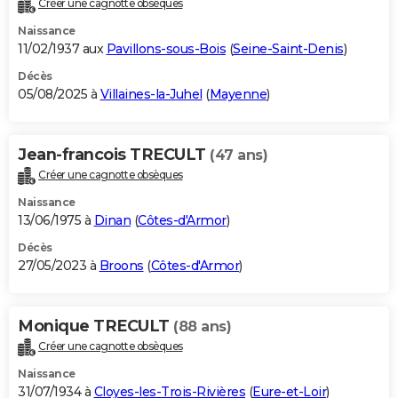
Créer une cagnotte obsèques
City break
Voyage de noces
Climat
Destinations
Voyage nature
Forum
+
PHOTO
Naissance
11/02/1937 aux
Pavillons-sous-Bois
(
Seine-Saint-Denis
)
GUIDES D'ACHAT
Décès
05/08/2025 à
Villaines-la-Juhel
(
Mayenne
)
BONS PLANS
CARTE DE VOEUX
Jean-francois TRECULT
(47 ans)
Carte Bonne année
Carte Pâques
Carte de Noël
Carte Saint-Valentin
Carte d'anniversaire
DICTIONNAIRE
Créer une cagnotte obsèques
Biographies
Expressions
Dictionnaire
Citations
Proverbes
PROGRAMME TV
Naissance
13/06/1975 à
Dinan
(
Côtes-d'Armor
)
COPAINS D'AVANT
Décès
27/05/2023 à
Broons
(
Côtes-d'Armor
)
Se connecter
Collèges
Universités
Service militaire
S'inscrire
Lycées
Primaires
Entreprises
Avis de recherche
AVIS DE DÉCÈS
FORUM
Monique TRECULT
(88 ans)
Lifestyle
Sport
Television
Cinema
Bricolage
Culture
Auto
Voyage
Créer une cagnotte obsèques
Naissance
31/07/1934 à
Cloyes-les-Trois-Rivières
(
Eure-et-Loir
)