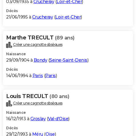
03/09/1935 à
Crucheray
(
Loir-et-Cher
)
Décès
21/06/1995 à
Crucheray
(
Loir-et-Cher
)
Marthe TRECULT
(89 ans)
Créer une cagnotte obsèques
Naissance
29/09/1904 à
Bondy
(
Seine-Saint-Denis
)
Décès
14/06/1994 à
Paris
(
Paris
)
Louis TRECULT
(80 ans)
Créer une cagnotte obsèques
Naissance
16/12/1913 à
Groslay
(
Val-d'Oise
)
Décès
29/12/1993 à
Méru
(
Oise
)