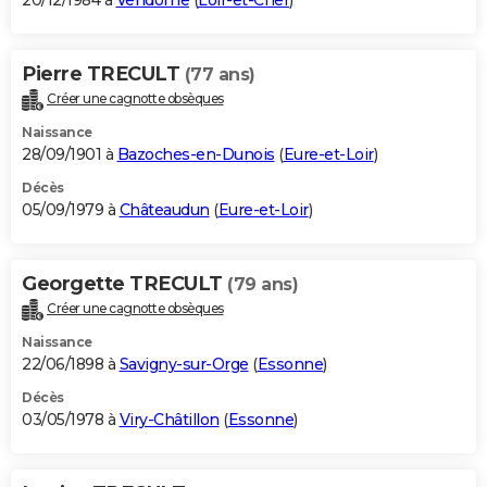
20/12/1984 à
Vendôme
(
Loir-et-Cher
)
Pierre TRECULT
(77 ans)
Créer une cagnotte obsèques
Naissance
28/09/1901 à
Bazoches-en-Dunois
(
Eure-et-Loir
)
Décès
05/09/1979 à
Châteaudun
(
Eure-et-Loir
)
Georgette TRECULT
(79 ans)
Créer une cagnotte obsèques
Naissance
22/06/1898 à
Savigny-sur-Orge
(
Essonne
)
Décès
03/05/1978 à
Viry-Châtillon
(
Essonne
)