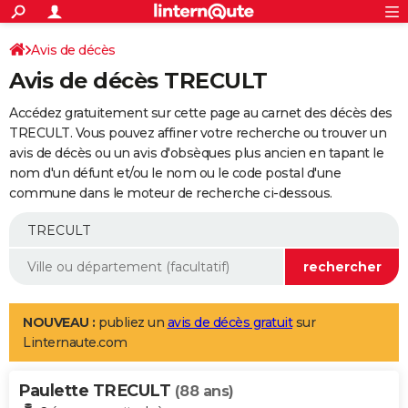
ACTUALITÉS
Connexion
S'inscrire
Avis de décès
Rechercher
Société
Education
Villes
Politique
Faits Divers
Monde
+
SPORT
Avis de décès TRECULT
Football
Cyclisme
Forum
Coupe du monde 2026
Tennis
Rugby
CULTURE
Accédez gratuitement sur cette page au carnet des décès des
TNT
Cinéma
Musique
Programme TV
Streaming
Sorties cinéma
+
TRECULT. Vous pouvez affiner votre recherche ou trouver un
FINANCE
avis de décès ou un avis d'obsèques plus ancien en tapant le
Impôts
Immobilier
Banque
Crédit
Retraite
Epargne
Risques naturels par ville
Assurance
AUTO
nom d'un défunt et/ou le nom ou le code postal d'une
commune dans le moteur de recherche ci-dessous.
Réserver un essai
Berlines
Forum auto
Essais
Citadines
SUV
+
HIGH-TECH
Meilleur smartphone
Ordinateurs
Guide high-tech
Mobiles
Internet
Jeux vidéo
+
BRICOLAGE
Aménagement intérieur
Cuisine
Jardinage
+
Forum
Extérieur
Salle de bains
Rangement
WEEK-END
Escapades
Expositions
Week-end nature
Guides de France
Patrimoine
Musées
+
LIFESTYLE
NOUVEAU :
publiez un
avis de décès gratuit
sur
Linternaute.com
Bien-être
Mode
+
Art de vivre
Loisirs
Modes de vie
SANTE
Paulette TRECULT
Guide de la santé
Médicaments
+
Alimentation
Maladies
Sommeil
(88 ans)
VOYAGE