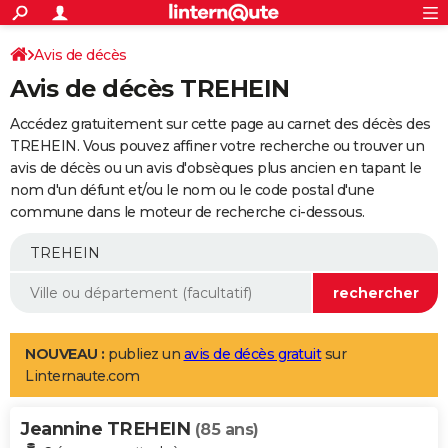
ACTUALITÉS
Connexion
S'inscrire
Avis de décès
Rechercher
Société
Education
Villes
Politique
Faits Divers
Monde
+
SPORT
Avis de décès TREHEIN
Football
Cyclisme
Forum
Coupe du monde 2026
Tennis
Rugby
CULTURE
Accédez gratuitement sur cette page au carnet des décès des
TNT
Cinéma
Musique
Programme TV
Streaming
Sorties cinéma
+
TREHEIN. Vous pouvez affiner votre recherche ou trouver un
FINANCE
avis de décès ou un avis d'obsèques plus ancien en tapant le
Impôts
Immobilier
Banque
Crédit
Retraite
Epargne
Risques naturels par ville
Assurance
AUTO
nom d'un défunt et/ou le nom ou le code postal d'une
commune dans le moteur de recherche ci-dessous.
Réserver un essai
Berlines
Forum auto
Essais
Citadines
SUV
+
HIGH-TECH
Meilleur smartphone
Ordinateurs
Guide high-tech
Mobiles
Internet
Jeux vidéo
+
BRICOLAGE
Aménagement intérieur
Cuisine
Jardinage
+
Forum
Extérieur
Salle de bains
Rangement
WEEK-END
Escapades
Expositions
Week-end nature
Guides de France
Patrimoine
Musées
+
LIFESTYLE
NOUVEAU :
publiez un
avis de décès gratuit
sur
Linternaute.com
Bien-être
Mode
+
Art de vivre
Loisirs
Modes de vie
SANTE
Jeannine TREHEIN
Guide de la santé
Médicaments
+
Alimentation
Maladies
Sommeil
(85 ans)
VOYAGE