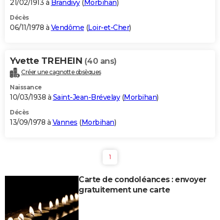
21/02/1913 à
Brandivy
(
Morbihan
)
Décès
06/11/1978 à
Vendôme
(
Loir-et-Cher
)
Yvette TREHEIN
(40 ans)
Créer une cagnotte obsèques
Naissance
10/03/1938 à
Saint-Jean-Brévelay
(
Morbihan
)
Décès
13/09/1978 à
Vannes
(
Morbihan
)
1
Carte de condoléances : envoyer
gratuitement une carte