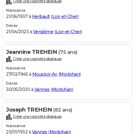
Créer une cagnotte obsèques
City break
Voyage de noces
Climat
Destinations
Voyage nature
Forum
+
PHOTO
Naissance
21/06/1937 à
Herbault
(
Loir-et-Cher
)
GUIDES D'ACHAT
Décès
21/04/2023 à
Vendôme
(
Loir-et-Cher
)
BONS PLANS
CARTE DE VOEUX
Jeannine TREHEIN
(75 ans)
Carte Bonne année
Carte Pâques
Carte de Noël
Carte Saint-Valentin
Carte d'anniversaire
DICTIONNAIRE
Créer une cagnotte obsèques
Biographies
Expressions
Dictionnaire
Citations
Proverbes
PROGRAMME TV
Naissance
27/02/1945 à
Moustoir-Ac
(
Morbihan
)
COPAINS D'AVANT
Décès
30/05/2020 à
Vannes
(
Morbihan
)
Se connecter
Collèges
Universités
Service militaire
S'inscrire
Lycées
Primaires
Entreprises
Avis de recherche
AVIS DE DÉCÈS
FORUM
Joseph TREHEIN
(82 ans)
Lifestyle
Sport
Television
Cinema
Bricolage
Culture
Auto
Voyage
Créer une cagnotte obsèques
Naissance
23/01/1932 à
Vannes
(
Morbihan
)