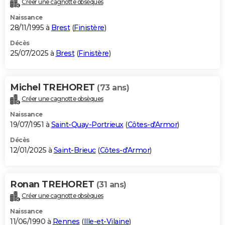
Créer une cagnotte obsèques
City break
Voyage de noces
Climat
Destinations
Voyage nature
Forum
+
PHOTO
Naissance
28/11/1995 à
Brest
(
Finistère
)
GUIDES D'ACHAT
Décès
25/07/2025 à
Brest
(
Finistère
)
BONS PLANS
CARTE DE VOEUX
Michel TREHORET
(73 ans)
Carte Bonne année
Carte Pâques
Carte de Noël
Carte Saint-Valentin
Carte d'anniversaire
DICTIONNAIRE
Créer une cagnotte obsèques
Biographies
Expressions
Dictionnaire
Citations
Proverbes
PROGRAMME TV
Naissance
19/07/1951 à
Saint-Quay-Portrieux
(
Côtes-d'Armor
)
COPAINS D'AVANT
Décès
12/01/2025 à
Saint-Brieuc
(
Côtes-d'Armor
)
Se connecter
Collèges
Universités
Service militaire
S'inscrire
Lycées
Primaires
Entreprises
Avis de recherche
AVIS DE DÉCÈS
FORUM
Ronan TREHORET
(31 ans)
Lifestyle
Sport
Television
Cinema
Bricolage
Culture
Auto
Voyage
Créer une cagnotte obsèques
Naissance
11/06/1990 à
Rennes
(
Ille-et-Vilaine
)