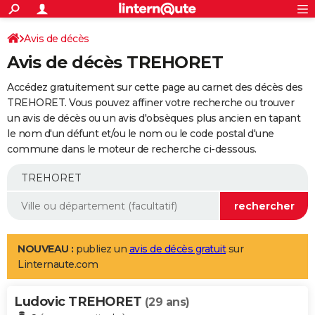
ACTUALITÉS
Connexion
S'inscrire
Avis de décès
Rechercher
Société
Education
Villes
Politique
Faits Divers
Monde
+
SPORT
Avis de décès TREHORET
Football
Cyclisme
Forum
Coupe du monde 2026
Tennis
Rugby
CULTURE
Accédez gratuitement sur cette page au carnet des décès des
TNT
Cinéma
Musique
Programme TV
Streaming
Sorties cinéma
+
TREHORET. Vous pouvez affiner votre recherche ou trouver
FINANCE
un avis de décès ou un avis d'obsèques plus ancien en tapant
Impôts
Immobilier
Banque
Crédit
Retraite
Epargne
Risques naturels par ville
Assurance
AUTO
le nom d'un défunt et/ou le nom ou le code postal d'une
commune dans le moteur de recherche ci-dessous.
Réserver un essai
Berlines
Forum auto
Essais
Citadines
SUV
+
HIGH-TECH
Meilleur smartphone
Ordinateurs
Guide high-tech
Mobiles
Internet
Jeux vidéo
+
BRICOLAGE
Aménagement intérieur
Cuisine
Jardinage
+
Forum
Extérieur
Salle de bains
Rangement
WEEK-END
Escapades
Expositions
Week-end nature
Guides de France
Patrimoine
Musées
+
LIFESTYLE
NOUVEAU :
publiez un
avis de décès gratuit
sur
Linternaute.com
Bien-être
Mode
+
Art de vivre
Loisirs
Modes de vie
SANTE
Ludovic TREHORET
Guide de la santé
Médicaments
+
Alimentation
Maladies
Sommeil
(29 ans)
VOYAGE