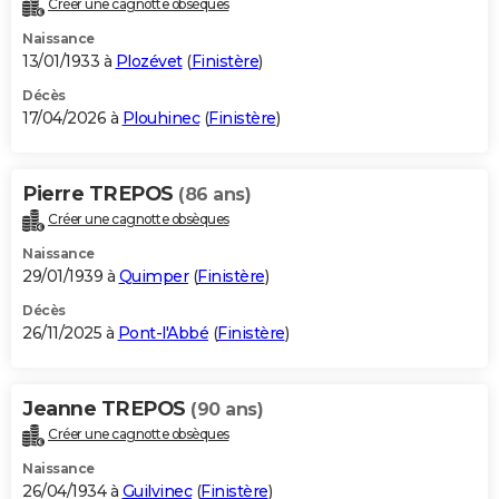
Créer une cagnotte obsèques
City break
Voyage de noces
Climat
Destinations
Voyage nature
Forum
+
PHOTO
Naissance
13/01/1933 à
Plozévet
(
Finistère
)
GUIDES D'ACHAT
Décès
17/04/2026 à
Plouhinec
(
Finistère
)
BONS PLANS
CARTE DE VOEUX
Pierre TREPOS
(86 ans)
Carte Bonne année
Carte Pâques
Carte de Noël
Carte Saint-Valentin
Carte d'anniversaire
DICTIONNAIRE
Créer une cagnotte obsèques
Biographies
Expressions
Dictionnaire
Citations
Proverbes
PROGRAMME TV
Naissance
29/01/1939 à
Quimper
(
Finistère
)
COPAINS D'AVANT
Décès
26/11/2025 à
Pont-l'Abbé
(
Finistère
)
Se connecter
Collèges
Universités
Service militaire
S'inscrire
Lycées
Primaires
Entreprises
Avis de recherche
AVIS DE DÉCÈS
FORUM
Jeanne TREPOS
(90 ans)
Lifestyle
Sport
Television
Cinema
Bricolage
Culture
Auto
Voyage
Créer une cagnotte obsèques
Naissance
26/04/1934 à
Guilvinec
(
Finistère
)