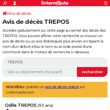
ACTUALITÉS
Connexion
S'inscrire
Avis de décès
Rechercher
Société
Education
Villes
Politique
Faits Divers
Monde
+
SPORT
Avis de décès TREPOS
Football
Cyclisme
Forum
Coupe du monde 2026
Tennis
Rugby
CULTURE
Accédez gratuitement sur cette page au carnet des décès des
TNT
Cinéma
Musique
Programme TV
Streaming
Sorties cinéma
+
TREPOS. Vous pouvez affiner votre recherche ou trouver un
FINANCE
avis de décès ou un avis d'obsèques plus ancien en tapant le
Impôts
Immobilier
Banque
Crédit
Retraite
Epargne
Risques naturels par ville
Assurance
AUTO
nom d'un défunt et/ou le nom ou le code postal d'une
commune dans le moteur de recherche ci-dessous.
Réserver un essai
Berlines
Forum auto
Essais
Citadines
SUV
+
HIGH-TECH
Meilleur smartphone
Ordinateurs
Guide high-tech
Mobiles
Internet
Jeux vidéo
+
BRICOLAGE
Aménagement intérieur
Cuisine
Jardinage
+
Forum
Extérieur
Salle de bains
Rangement
WEEK-END
Escapades
Expositions
Week-end nature
Guides de France
Patrimoine
Musées
+
LIFESTYLE
NOUVEAU :
publiez un
avis de décès gratuit
sur
Linternaute.com
Bien-être
Mode
+
Art de vivre
Loisirs
Modes de vie
SANTE
Odile TREPOS
Guide de la santé
Médicaments
+
Alimentation
Maladies
Sommeil
(93 ans)
VOYAGE