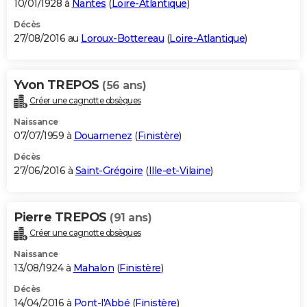
10/01/1928 à
Nantes
(
Loire-Atlantique
)
Décès
27/08/2016 au
Loroux-Bottereau
(
Loire-Atlantique
)
Yvon TREPOS
(56 ans)
Créer une cagnotte obsèques
Naissance
07/07/1959 à
Douarnenez
(
Finistère
)
Décès
27/06/2016 à
Saint-Grégoire
(
Ille-et-Vilaine
)
Pierre TREPOS
(91 ans)
Créer une cagnotte obsèques
Naissance
13/08/1924 à
Mahalon
(
Finistère
)
Décès
14/04/2016 à
Pont-l'Abbé
(
Finistère
)