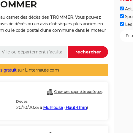
TROMMER
Actu
Spo
e au carnet des décès des TROMMER. Vous pouvez
 avis de décès ou un avis d'obsèques plus ancien en
Les 
nom ou le code postal d'une commune dans le moteur
s gratuit
sur Linternaute.com
Créer une cagnotte obsèques
Décès
20/10/2025 à
Mulhouse
(
Haut-Rhin
)