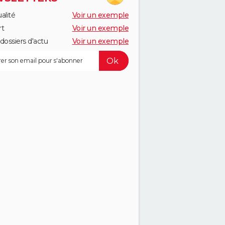
alité
Voir un exemple
rt
Voir un exemple
dossiers d'actu
Voir un exemple