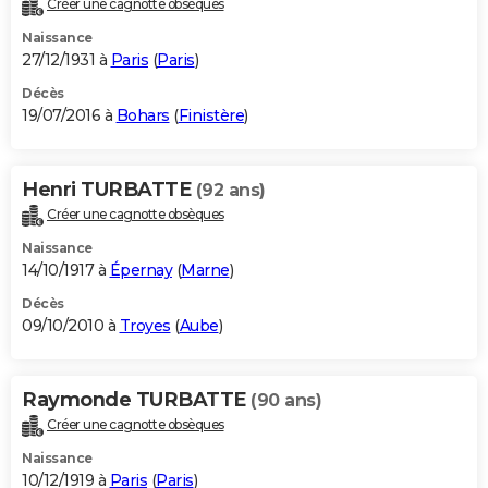
Créer une cagnotte obsèques
City break
Voyage de noces
Climat
Destinations
Voyage nature
Forum
+
PHOTO
Naissance
27/12/1931 à
Paris
(
Paris
)
GUIDES D'ACHAT
Décès
19/07/2016 à
Bohars
(
Finistère
)
BONS PLANS
CARTE DE VOEUX
Henri TURBATTE
(92 ans)
Carte Bonne année
Carte Pâques
Carte de Noël
Carte Saint-Valentin
Carte d'anniversaire
DICTIONNAIRE
Créer une cagnotte obsèques
Biographies
Expressions
Dictionnaire
Citations
Proverbes
PROGRAMME TV
Naissance
14/10/1917 à
Épernay
(
Marne
)
COPAINS D'AVANT
Décès
09/10/2010 à
Troyes
(
Aube
)
Se connecter
Collèges
Universités
Service militaire
S'inscrire
Lycées
Primaires
Entreprises
Avis de recherche
AVIS DE DÉCÈS
FORUM
Raymonde TURBATTE
(90 ans)
Lifestyle
Sport
Television
Cinema
Bricolage
Culture
Auto
Voyage
Créer une cagnotte obsèques
Naissance
10/12/1919 à
Paris
(
Paris
)