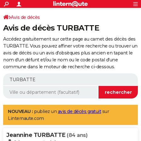
ACTUALITÉS
Connexion
S'inscrire
Avis de décès
Rechercher
Société
Education
Villes
Politique
Faits Divers
Monde
+
SPORT
Avis de décès TURBATTE
Football
Cyclisme
Forum
Coupe du monde 2026
Tennis
Rugby
CULTURE
Accédez gratuitement sur cette page au carnet des décès des
TNT
Cinéma
Musique
Programme TV
Streaming
Sorties cinéma
+
TURBATTE. Vous pouvez affiner votre recherche ou trouver un
FINANCE
avis de décès ou un avis d'obsèques plus ancien en tapant le
Impôts
Immobilier
Banque
Crédit
Retraite
Epargne
Risques naturels par ville
Assurance
AUTO
nom d'un défunt et/ou le nom ou le code postal d'une
commune dans le moteur de recherche ci-dessous.
Réserver un essai
Berlines
Forum auto
Essais
Citadines
SUV
+
HIGH-TECH
Meilleur smartphone
Ordinateurs
Guide high-tech
Mobiles
Internet
Jeux vidéo
+
BRICOLAGE
Aménagement intérieur
Cuisine
Jardinage
+
Forum
Extérieur
Salle de bains
Rangement
WEEK-END
Escapades
Expositions
Week-end nature
Guides de France
Patrimoine
Musées
+
LIFESTYLE
NOUVEAU :
publiez un
avis de décès gratuit
sur
Linternaute.com
Bien-être
Mode
+
Art de vivre
Loisirs
Modes de vie
SANTE
Jeannine TURBATTE
Guide de la santé
Médicaments
+
Alimentation
Maladies
Sommeil
(84 ans)
VOYAGE