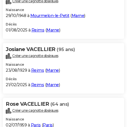
Créer une cagnotte obsèques
City break
Voyage de noces
Climat
Destinations
Voyage nature
Forum
+
PHOTO
Naissance
29/10/1948 à
Mourmelon-le-Petit
(
Marne
)
GUIDES D'ACHAT
Décès
01/08/2025 à
Reims
(
Marne
)
BONS PLANS
CARTE DE VOEUX
Josiane VACELLIER
(95 ans)
Carte Bonne année
Carte Pâques
Carte de Noël
Carte Saint-Valentin
Carte d'anniversaire
DICTIONNAIRE
Créer une cagnotte obsèques
Biographies
Expressions
Dictionnaire
Citations
Proverbes
PROGRAMME TV
Naissance
23/08/1929 à
Reims
(
Marne
)
COPAINS D'AVANT
Décès
21/02/2025 à
Reims
(
Marne
)
Se connecter
Collèges
Universités
Service militaire
S'inscrire
Lycées
Primaires
Entreprises
Avis de recherche
AVIS DE DÉCÈS
FORUM
Rose VACELLIER
(64 ans)
Lifestyle
Sport
Television
Cinema
Bricolage
Culture
Auto
Voyage
Créer une cagnotte obsèques
Naissance
02/07/1959 à
Paris
(
Paris
)