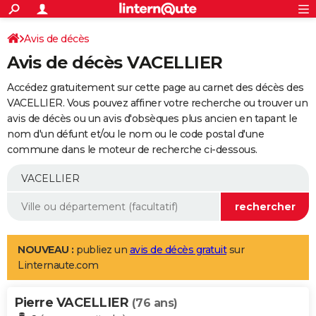
ACTUALITÉS
Connexion
S'inscrire
Avis de décès
Rechercher
Société
Education
Villes
Politique
Faits Divers
Monde
+
SPORT
Avis de décès VACELLIER
Football
Cyclisme
Forum
Coupe du monde 2026
Tennis
Rugby
CULTURE
Accédez gratuitement sur cette page au carnet des décès des
TNT
Cinéma
Musique
Programme TV
Streaming
Sorties cinéma
+
VACELLIER. Vous pouvez affiner votre recherche ou trouver un
FINANCE
avis de décès ou un avis d'obsèques plus ancien en tapant le
Impôts
Immobilier
Banque
Crédit
Retraite
Epargne
Risques naturels par ville
Assurance
AUTO
nom d'un défunt et/ou le nom ou le code postal d'une
commune dans le moteur de recherche ci-dessous.
Réserver un essai
Berlines
Forum auto
Essais
Citadines
SUV
+
HIGH-TECH
Meilleur smartphone
Ordinateurs
Guide high-tech
Mobiles
Internet
Jeux vidéo
+
BRICOLAGE
Aménagement intérieur
Cuisine
Jardinage
+
Forum
Extérieur
Salle de bains
Rangement
WEEK-END
Escapades
Expositions
Week-end nature
Guides de France
Patrimoine
Musées
+
LIFESTYLE
NOUVEAU :
publiez un
avis de décès gratuit
sur
Linternaute.com
Bien-être
Mode
+
Art de vivre
Loisirs
Modes de vie
SANTE
Pierre VACELLIER
Guide de la santé
Médicaments
+
Alimentation
Maladies
Sommeil
(76 ans)
VOYAGE