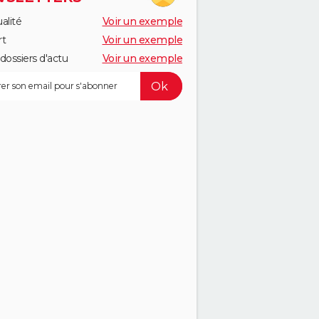
alité
Voir un exemple
rt
Voir un exemple
dossiers d'actu
Voir un exemple