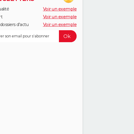
alité
Voir un exemple
rt
Voir un exemple
dossiers d'actu
Voir un exemple