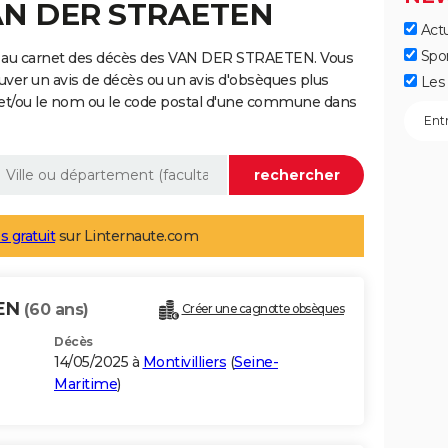
VAN DER STRAETEN
Actu
Spo
e au carnet des décès des VAN DER STRAETEN. Vous
uver un avis de décès ou un avis d'obsèques plus
Les 
 et/ou le nom ou le code postal d'une commune dans
s gratuit
sur Linternaute.com
TEN
(60 ans)
Créer une cagnotte obsèques
Décès
14/05/2025 à
Montivilliers
(
Seine-
Maritime
)