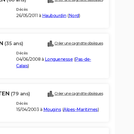
Décès
26/05/2011 à
Haubourdin
(
Nord
)
EN
(35 ans)
Créer une cagnotte obsèques
Décès
04/06/2008 à
Longuenesse
(
Pas-de-
Calais
)
ETEN
(79 ans)
Créer une cagnotte obsèques
Décès
15/04/2003 à
Mougins
(
Alpes-Maritimes
)