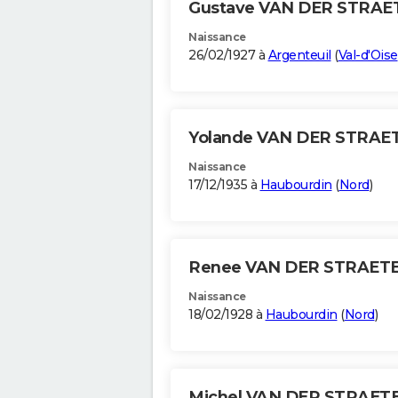
Gustave VAN DER STRA
Naissance
26/02/1927 à
Argenteuil
(
Val-d'Oise
Yolande VAN DER STRA
Naissance
17/12/1935 à
Haubourdin
(
Nord
)
Renee VAN DER STRAET
Naissance
18/02/1928 à
Haubourdin
(
Nord
)
Michel VAN DER STRAET