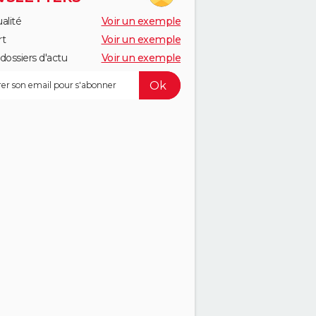
alité
Voir un exemple
rt
Voir un exemple
dossiers d'actu
Voir un exemple