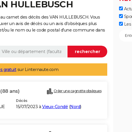
VAN HULLEBUSCH
Actu
Spo
e au carnet des décès des VAN HULLEBUSCH. Vous
uver un avis de décès ou un avis d'obsèques plus
Les 
 et/ou le nom ou le code postal d'une commune dans
s gratuit
sur Linternaute.com
H
(88 ans)
Créer une cagnotte obsèques
Décès
QUE
15/07/2023 à
Vieux-Condé
(
Nord
)