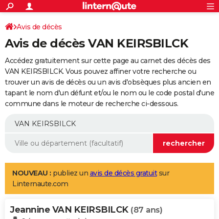
ACTUALITÉS
Connexion
S'inscrire
Avis de décès
Rechercher
Société
Education
Villes
Politique
Faits Divers
Monde
+
SPORT
Avis de décès VAN KEIRSBILCK
Football
Cyclisme
Forum
Coupe du monde 2026
Tennis
Rugby
CULTURE
Accédez gratuitement sur cette page au carnet des décès des
TNT
Cinéma
Musique
Programme TV
Streaming
Sorties cinéma
+
VAN KEIRSBILCK. Vous pouvez affiner votre recherche ou
FINANCE
trouver un avis de décès ou un avis d'obsèques plus ancien en
Impôts
Immobilier
Banque
Crédit
Retraite
Epargne
Risques naturels par ville
Assurance
AUTO
tapant le nom d'un défunt et/ou le nom ou le code postal d'une
commune dans le moteur de recherche ci-dessous.
Réserver un essai
Berlines
Forum auto
Essais
Citadines
SUV
+
HIGH-TECH
Meilleur smartphone
Ordinateurs
Guide high-tech
Mobiles
Internet
Jeux vidéo
+
BRICOLAGE
Aménagement intérieur
Cuisine
Jardinage
+
Forum
Extérieur
Salle de bains
Rangement
WEEK-END
Escapades
Expositions
Week-end nature
Guides de France
Patrimoine
Musées
+
LIFESTYLE
NOUVEAU :
publiez un
avis de décès gratuit
sur
Linternaute.com
Bien-être
Mode
+
Art de vivre
Loisirs
Modes de vie
SANTE
Jeannine VAN KEIRSBILCK
Guide de la santé
Médicaments
+
Alimentation
Maladies
Sommeil
(87 ans)
VOYAGE