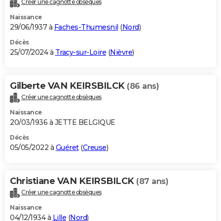
Créer une cagnotte obsèques
City break
Voyage de noces
Climat
Destinations
Voyage nature
Forum
+
PHOTO
Naissance
29/06/1937 à
Faches-Thumesnil
(
Nord
)
GUIDES D'ACHAT
Décès
25/07/2024 à
Tracy-sur-Loire
(
Nièvre
)
BONS PLANS
CARTE DE VOEUX
Gilberte VAN KEIRSBILCK
(86 ans)
Carte Bonne année
Carte Pâques
Carte de Noël
Carte Saint-Valentin
Carte d'anniversaire
DICTIONNAIRE
Créer une cagnotte obsèques
Biographies
Expressions
Dictionnaire
Citations
Proverbes
PROGRAMME TV
Naissance
20/03/1936 à JETTE BELGIQUE
COPAINS D'AVANT
Décès
05/05/2022 à
Guéret
(
Creuse
)
Se connecter
Collèges
Universités
Service militaire
S'inscrire
Lycées
Primaires
Entreprises
Avis de recherche
AVIS DE DÉCÈS
FORUM
Christiane VAN KEIRSBILCK
(87 ans)
Lifestyle
Sport
Television
Cinema
Bricolage
Culture
Auto
Voyage
Créer une cagnotte obsèques
Naissance
04/12/1934 à
Lille
(
Nord
)