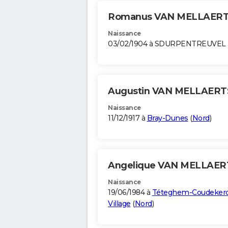
Romanus VAN MELLAER
Naissance
03/02/1904 à SDURPENTREUVEL
Augustin VAN MELLAER
Naissance
11/12/1917 à
Bray-Dunes
(
Nord
)
Angelique VAN MELLAE
Naissance
19/06/1984 à
Téteghem-Coudeker
Village
(
Nord
)