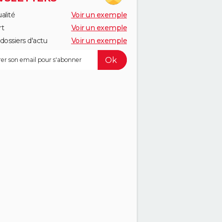
alité
Voir un exemple
rt
Voir un exemple
dossiers d'actu
Voir un exemple