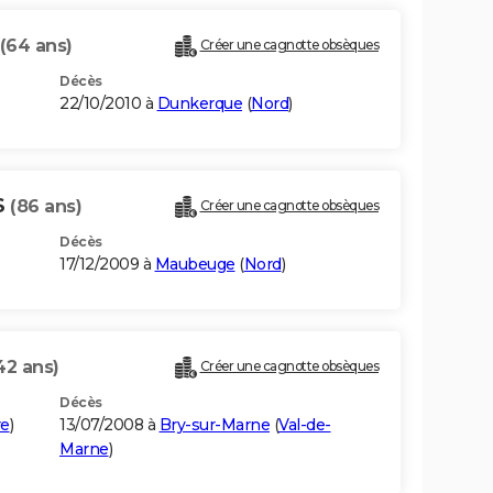
(64 ans)
Créer une cagnotte obsèques
Décès
22/10/2010 à
Dunkerque
(
Nord
)
S
(86 ans)
Créer une cagnotte obsèques
Décès
17/12/2009 à
Maubeuge
(
Nord
)
42 ans)
Créer une cagnotte obsèques
Décès
re
)
13/07/2008 à
Bry-sur-Marne
(
Val-de-
Marne
)