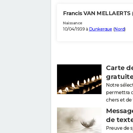
Francis VAN MELLAERTS
Naissance
10/04/1939 à
Dunkerque
(
Nord
)
Carte d
gratuit
Notre sélec
permettra 
chers et de
Message
de text
Preuve de 