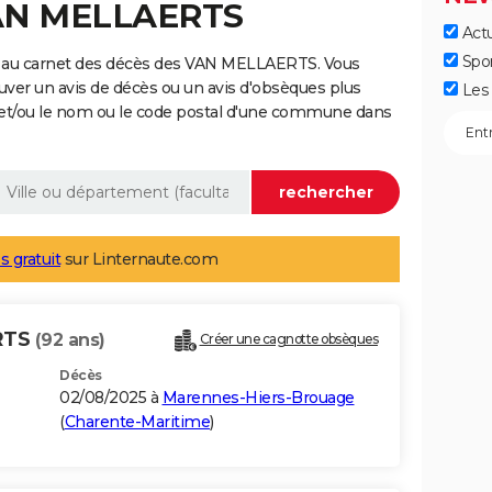
VAN MELLAERTS
Actu
Spo
e au carnet des décès des VAN MELLAERTS. Vous
uver un avis de décès ou un avis d'obsèques plus
Les 
 et/ou le nom ou le code postal d'une commune dans
s gratuit
sur Linternaute.com
RTS
(92 ans)
Créer une cagnotte obsèques
Décès
02/08/2025 à
Marennes-Hiers-Brouage
(
Charente-Maritime
)