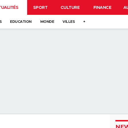
TUALITÉS
SPORT
CULTURE
FINANCE
A
S
EDUCATION
MONDE
VILLES
+
NEW