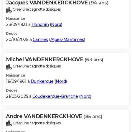
Jacques VANDENKERCKHOVE
(94 ans)
City break
Voyage de noces
Climat
Destinations
Voyage nature
Forum
+
PHOTO
Créer une cagnotte obsèques
Naissance
GUIDES D'ACHAT
23/09/1931 à
Ronchin
(
Nord
)
BONS PLANS
Décès
20/10/2025 à
Cannes
(
Alpes-Maritimes
)
CARTE DE VOEUX
Carte Bonne année
Carte Pâques
Carte de Noël
Carte Saint-Valentin
Carte d'anniversaire
DICTIONNAIRE
Michel VANDENKERCKHOVE
(63 ans)
Biographies
Expressions
Dictionnaire
Citations
Proverbes
Créer une cagnotte obsèques
PROGRAMME TV
Naissance
COPAINS D'AVANT
16/09/1961 à
Dunkerque
(
Nord
)
Se connecter
Collèges
Universités
Service militaire
S'inscrire
Lycées
Primaires
Entreprises
Avis de recherche
Décès
AVIS DE DÉCÈS
21/03/2025 à
Coudekerque-Branche
(
Nord
)
FORUM
Lifestyle
Sport
Television
Cinema
Bricolage
Culture
Auto
Voyage
Andre VANDENKERCKHOVE
(85 ans)
Créer une cagnotte obsèques