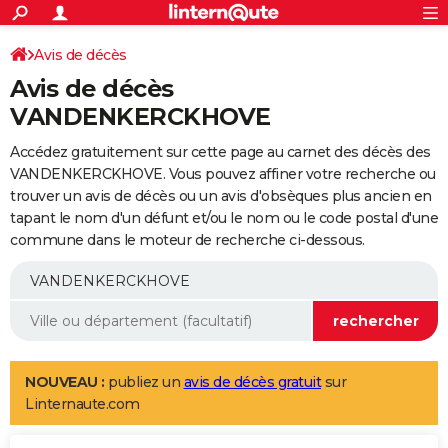
ACTUALITÉS
Connexion
S'inscrire
Avis de décès
Rechercher
Société
Education
Villes
Politique
Faits Divers
Monde
+
SPORT
Avis de décès
Football
Cyclisme
Forum
Coupe du monde 2026
Tennis
Rugby
CULTURE
VANDENKERCKHOVE
TNT
Cinéma
Musique
Programme TV
Streaming
Sorties cinéma
+
FINANCE
Accédez gratuitement sur cette page au carnet des décès des
VANDENKERCKHOVE. Vous pouvez affiner votre recherche ou
Impôts
Immobilier
Banque
Crédit
Retraite
Epargne
Risques naturels par ville
Assurance
AUTO
trouver un avis de décès ou un avis d'obsèques plus ancien en
tapant le nom d'un défunt et/ou le nom ou le code postal d'une
Réserver un essai
Berlines
Forum auto
Essais
Citadines
SUV
+
HIGH-TECH
commune dans le moteur de recherche ci-dessous.
Meilleur smartphone
Ordinateurs
Guide high-tech
Mobiles
Internet
Jeux vidéo
+
BRICOLAGE
Aménagement intérieur
Cuisine
Jardinage
+
Forum
Extérieur
Salle de bains
Rangement
WEEK-END
Escapades
Expositions
Week-end nature
Guides de France
Patrimoine
Musées
+
LIFESTYLE
NOUVEAU :
publiez un
avis de décès gratuit
sur
Bien-être
Mode
+
Art de vivre
Loisirs
Modes de vie
SANTE
Linternaute.com
Guide de la santé
Médicaments
+
Alimentation
Maladies
Sommeil
VOYAGE